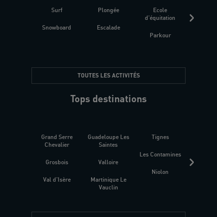
Surf
Plongée
Ecole
Raquet
d'équitation
Snowboard
Escalade
Fitness 
Parkour
être
TOUTES LES ACTIVITÉS
Tops destinations
Grand Serre
Guadeloupe Les
Tignes
Sén
Chevalier
Saintes
Les Contamines
Croat
Grosbois
Valloire
Niolon
Hyèr
Val d'Isère
Martinique Le
Presqu
Vauclin