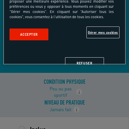
proposer une meilleure expérience. Vous pouvez modifier vos
L’OFFRE
préférences ou vous y opposer à tous moments en cliquant sur
"Gérer mes cookies". En cliquant sur "Autoriser tous les
cookies", vous consentez à l'utilisation de tous les cookies.
Gérer mes cookies
ACCEPTER
Parcours accrobranche
Nature-Environnement
REFUSER
CONDITION PHYSIQUE
Peu ou pas
i
sportif
NIVEAU DE PRATIQUE
Jamais fait
i
Inclus