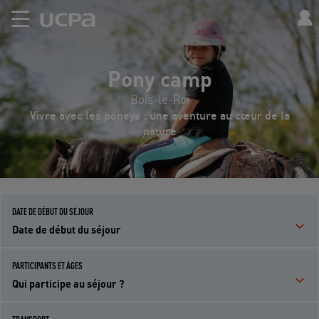
Pony camp
Bois-le-Roi
Vivre avec les poneys : une aventure au cœur de la
nature
DATE DE DÉBUT DU SÉJOUR
Date de début du séjour
PARTICIPANTS ET ÂGES
Qui participe au séjour ?