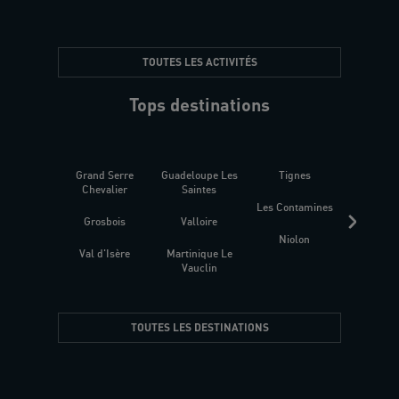
TOUTES LES ACTIVITÉS
Tops destinations
Grand Serre
Guadeloupe Les
Tignes
Sén
Chevalier
Saintes
Les Contamines
Croat
Grosbois
Valloire
Niolon
Hyèr
Val d'Isère
Martinique Le
Presqu
Vauclin
TOUTES LES DESTINATIONS