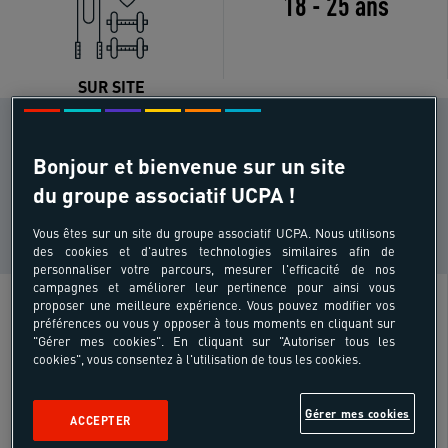
18 - 25 ans
SUR SITE
CONDITION PHYSIQUE
Sportif
Bonjour et bienvenue sur un site
i
occasionnel
du groupe associatif UCPA !
NIVEAU DE PRATIQUE
Tous
Vous êtes sur un site du groupe associatif UCPA. Nous utilisons
i
niveaux
des cookies et d'autres technologies similaires afin de
personnaliser votre parcours, mesurer l'efficacité de nos
campagnes et améliorer leur pertinence pour ainsi vous
proposer une meilleure expérience. Vous pouvez modifier vos
Inclus
préférences ou vous y opposer à tous moments en cliquant sur
"Gérer mes cookies". En cliquant sur "Autoriser tous les
cookies", vous consentez à l'utilisation de tous les cookies.
Hébergement et restauration en pension
complète
Gérer mes cookies
ACCEPTER
4 à 6 séances de fitness à définir avec le