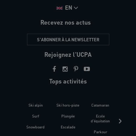
EN
Recevez nos actus
S'ABONNER À LA NEWSLETTER
Rejoignez l'UCPA
Tops activités
Ski alpin
Ski hors-piste
Catamaran
Kites
Surf
Plongée
Ecole
Raquet
d'équitation
Snowboard
Escalade
Fitness 
Parkour
être