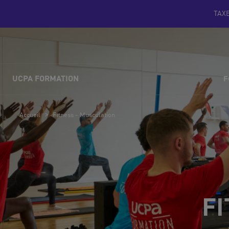
TAX
F
UCPA FORMATION
>
Accueil
Fitness - Musculation
FI