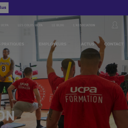
lus
 UCPA
LES COLOS UCPA
LE BLOG
L'ASSOCIATION
S PRATIQUES
EMPLOYEURS
ACTUS
CONTACT
ION