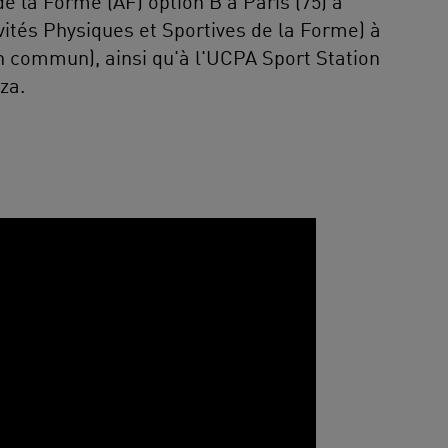
 la Forme (AF) option B à Paris (75) à
vités Physiques et Sportives de la Forme) à
n commun), ainsi qu'à l'UCPA Sport Station
za.