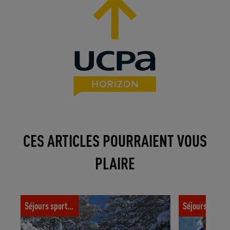
CES ARTICLES POURRAIENT VOUS
PLAIRE
Les 5 meilleures stations pour skier
Tuto trail n°1 
Séjours sportifs
Séjours spor
entre les sapins
proprioceptio