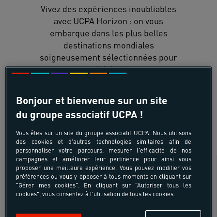
Vivez des expériences inoubliables
avec UCPA Horizon : on vous
embarque dans les plus belles
destinations mondiales
soigneusement sélectionnées pour
leur authenticité et leurs spots
d'exception !
Bonjour et bienvenue sur un site
du groupe associatif UCPA !
DÉCOUVRIR
Vous êtes sur un site du groupe associatif UCPA. Nous utilisons
des cookies et d'autres technologies similaires afin de
personnaliser votre parcours, mesurer l'efficacité de nos
campagnes et améliorer leur pertinence pour ainsi vous
Kitesurf
Âges
proposer une meilleure expérience. Vous pouvez modifier vos
préférences ou vous y opposer à tous moments en cliquant sur
"Gérer mes cookies". En cliquant sur "Autoriser tous les
18 - 55 ans
cookies", vous consentez à l'utilisation de tous les cookies.