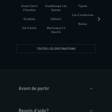
Grand Serre
Guadeloupe Les
Tignes
Sén
Chevalier
Saintes
Les Contamines
Croat
Grosbois
Valloire
Niolon
Hyèr
Val d'Isère
Martinique Le
Presqu
Vauclin
TOUTES LES DESTINATIONS
Avant de partir
Besoin d'aide?