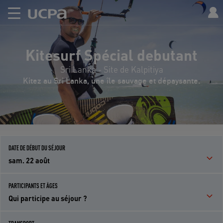
Kitesurf Spécial debutant
Sri Lanka - Site de Kalpitiya
Kitez au Sri Lanka, une île sauvage et dépaysante.
DATE DE DÉBUT DU SÉJOUR
sam. 22 août
PARTICIPANTS ET ÂGES
Qui participe au séjour ?