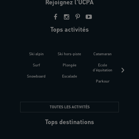
Rejoignez l'UCPA
Tops activités
Ski alpin
Ski hors-piste
Catamaran
Kites
Surf
Plongée
Ecole
Raquet
d'équitation
Snowboard
Escalade
Fitness 
Parkour
être
TOUTES LES ACTIVITÉS
Tops destinations