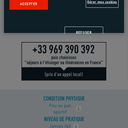
Gérer mes cookies
ACCEPTER
SUR SITE
Besoin de conseils ?
REFUSER
CONDITION PHYSIQUE
Peu ou pas
i
sportif
NIVEAU DE PRATIQUE
Jamais fait
i