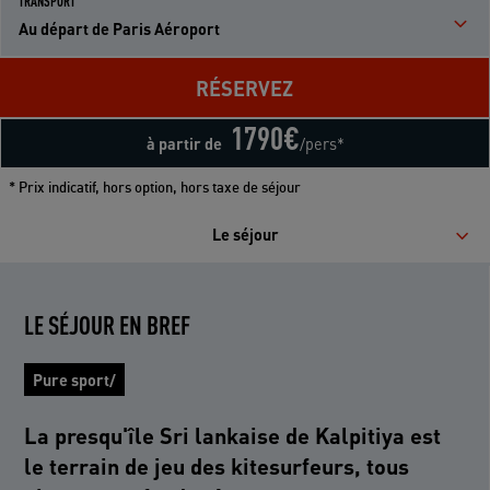
TRANSPORT
Au départ de Paris Aéroport
RÉSERVEZ
1790
€
à partir de
/pers*
* Prix indicatif, hors option, hors taxe de séjour
Le séjour
LE SÉJOUR EN BREF
Pure sport/
La presqu'île Sri lankaise de Kalpitiya est
le terrain de jeu des kitesurfeurs, tous