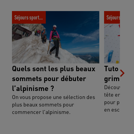
Quels sont les plus beaux sommets pour
Tuto escalade 
Séjours sportifs
Séjours spor
débuter l’alpinisme ?
salle
Quels sont les plus beaux
Tuto esca
sommets pour débuter
grimper e
l’alpinisme ?
Découvrez 
tête en sall
On vous propose une sélection des
pour progres
plus beaux sommets pour
en escalade.
commencer l'alpinisme.