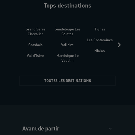
Tops destinations
Grand Serre
Guadeloupe Les
Tignes
Sén
Chevalier
Saintes
Les Contamines
Croat
Grosbois
Valloire
Niolon
Hyèr
Val d'Isère
Martinique Le
Presqu
Vauclin
TOUTES LES DESTINATIONS
Avant de partir