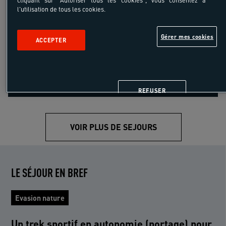
cliquant sur "Autoriser tous les cookies", vous consentez à
l'utilisation de tous les cookies.
2660 €
à partir de
Gérer mes cookies
ACCEPTER
/pers
Transport Inclus
10 jours 9 nuits
REFUSER
VOIR PLUS DE SEJOURS
LE SÉJOUR EN BREF
Evasion nature
Un trek sportif en autonomie (portage) pour