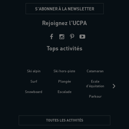
S'ABONNER À LA NEWSLETTER
Rejoignez l'UCPA
Tops activités
Ski alpin
Ski hors-piste
Catamaran
Kites
Surf
Plongée
Ecole
Raquet
d'équitation
Snowboard
Escalade
Fitness 
Parkour
être
TOUTES LES ACTIVITÉS