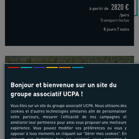
2820 €
à partir de
/pers
Transport Inclus
8 jours 7 nuits
Karhunkierros : trek aventure et bivouac en forêt boréale
Bonjour et bienvenue sur un site du
groupe associatif UCPA !
18-55 ans
Karhunkierros : trek aventure
Vous êtes sur un site du groupe associatif UCPA. Nous utilisons des
cookies et d'autres technologies similaires afin de personnaliser
et bivouac en forêt boréale
votre parcours, mesurer l'efficacité de nos campagnes et
améliorer leur pertinence pour ainsi vous proposer une meilleure
Finlande - Europe du Nord
expérience. Vous pouvez modifier vos préférences ou vous y
opposer à tous moments en cliquant sur "Gérer mes cookies". En