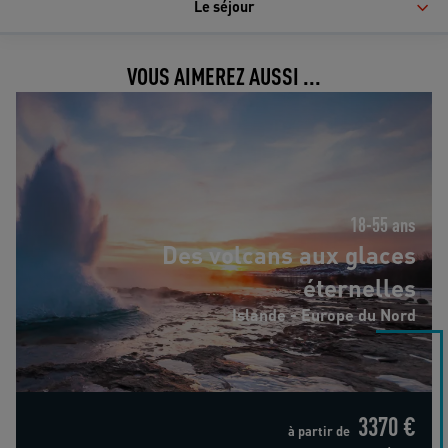
Le séjour
VOUS AIMEREZ AUSSI ...
Des volcans aux glaces éternelles
18-55 ans
Des volcans aux glaces
éternelles
Islande - Europe du Nord
3370 €
à partir de