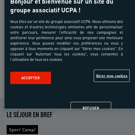
Bonjour et bienvenue sur un site du
groupe associatif UCPA !
-5%
Vous êtes sur un site du groupe associatif UCPA. Nous utilisons des
cookies et d'autres technologies similaires afin de personnaliser
565 €
votre parcours, mesurer l'efficacité de nos campagnes et
à partir de
améliorer leur pertinence pour ainsi vous proposer une meilleure
/pers
expérience. Vous pouvez modifier vos préférences ou vous y
hors transport
opposer à tous moments en cliquant sur "Gérer mes cookies". En
7 jours 6 nuits
cliquant sur "Autoriser tous les cookies", vous consentez à
l'utilisation de tous les cookies.
Gérer mes cookies
ACCEPTER
VOIR PLUS DE SEJOURS
REFUSER
LE SÉJOUR EN BREF
Sport' Camp/