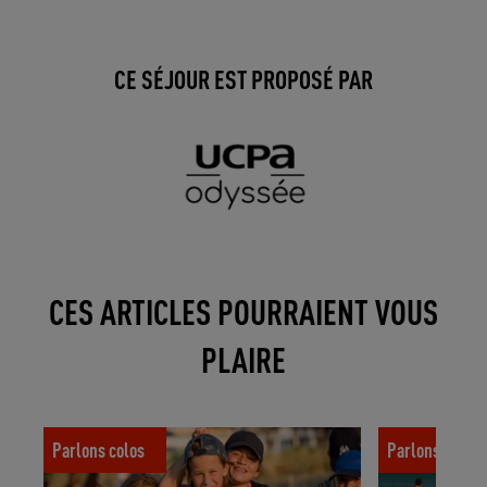
CE SÉJOUR EST PROPOSÉ PAR
CES ARTICLES POURRAIENT VOUS
PLAIRE
Avis colo UCPA : ce que les enfants nous
6 bonnes rais
Parlons colos
Parlons colos
racontent !
cet été