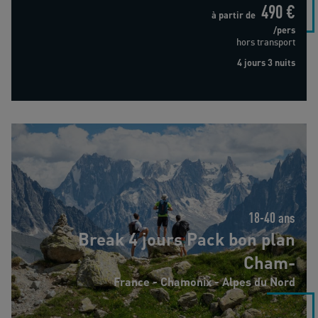
490 €
à partir de
/pers
hors transport
4 jours 3 nuits
Break 4 jours Pack bon plan Cham-
18-40 ans
Break 4 jours Pack bon plan
Cham-
France - Chamonix - Alpes du Nord