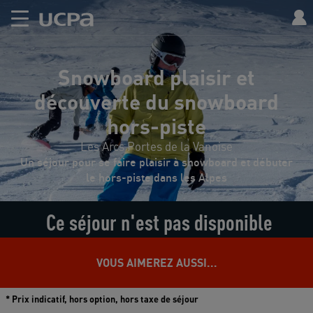
Snowboard plaisir et
découverte du snowboard
hors-piste
Les Arcs Portes de la Vanoise
Un séjour pour se faire plaisir à snowboard et débuter
le hors-piste dans les Alpes
Ce séjour n'est pas disponible
VOUS AIMEREZ AUSSI...
* Prix indicatif, hors option, hors taxe de séjour