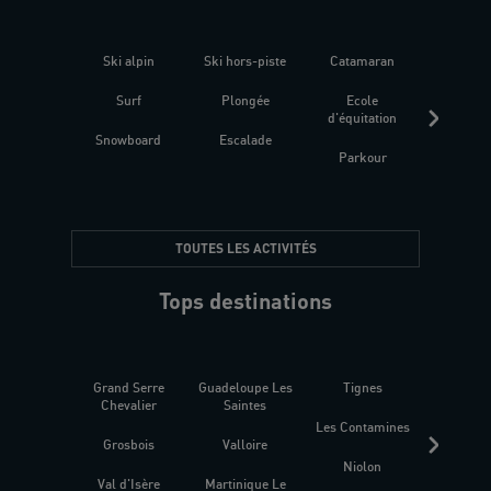
Ski alpin
Ski hors-piste
Catamaran
Kites
Surf
Plongée
Ecole
Raquet
d'équitation
Snowboard
Escalade
Fitness 
Parkour
être
TOUTES LES ACTIVITÉS
Tops destinations
Grand Serre
Guadeloupe Les
Tignes
Sén
Chevalier
Saintes
Les Contamines
Croat
Grosbois
Valloire
Niolon
Hyèr
Val d'Isère
Martinique Le
Presqu