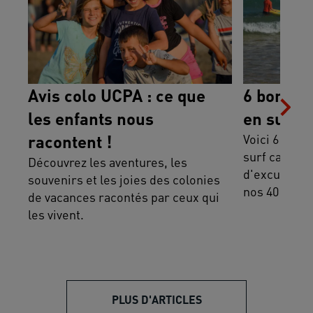
Avis colo UCPA : ce que
6 bonnes 
les enfants nous
en surf c
racontent !
Voici 6 bonn
surf camp ce
Découvrez les aventures, les
d'excuses po
souvenirs et les joies des colonies
nos 40 séjou
de vacances racontés par ceux qui
les vivent.
PLUS D'ARTICLES