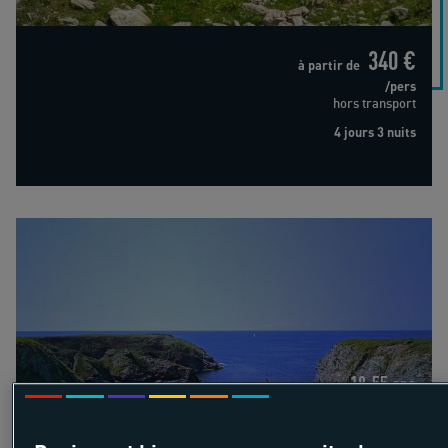
340 €
à partir de
/pers
hors transport
4 jours 3 nuits
Croisière voilier Îles bretonnes
18-55 ans
Croisière voilier Îles bretonnes
Côtes Bretonnes - Bretagne