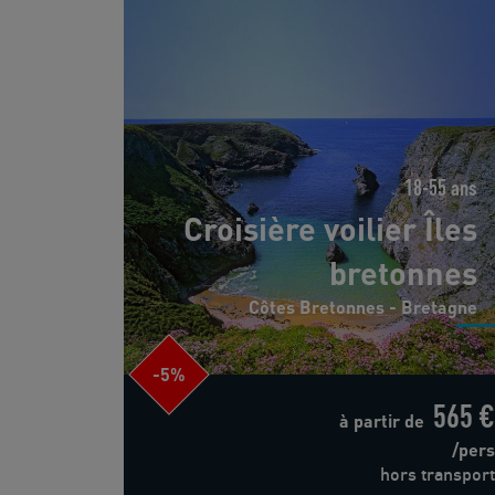
18-55 ans
Croisière voilier Îles
bretonnes
Côtes Bretonnes - Bretagne
-5%
565 €
à partir de
/pers
hors transport