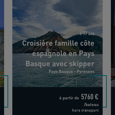
6-77 ans
Croisière famille côte
espagnole en Pays
Basque avec skipper
Pays Basque - Pyrénées
5760 €
à partir de
/bateau
hors transport