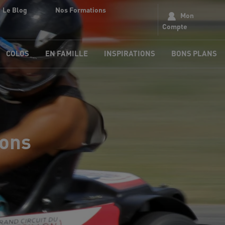
Le Blog
Nos Formations
Mon
Compte
COLOS
EN FAMILLE
INSPIRATIONS
BONS PLANS
ions