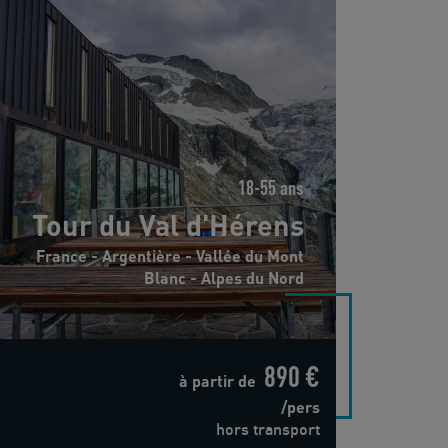
18-55 ans
Tour du Val d'Hérens
France - Argentière - Vallée du Mont
Blanc - Alpes du Nord
890 €
à partir de
/pers
hors transport