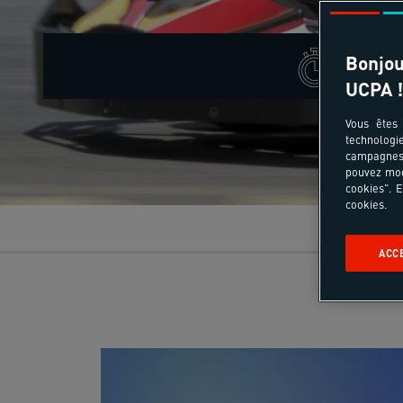
Bonjou
Ce sé
UCPA !
Vous êtes 
technologi
campagnes 
pouvez mod
cookies". E
cookies.
ACC
Croisière voilier Îles bretonnes