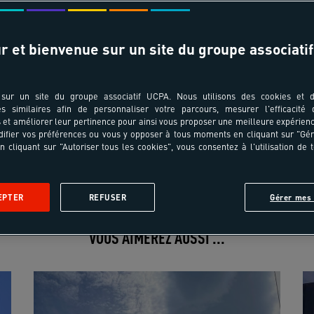
r et bienvenue sur un site du groupe associatif
jour n'est pas disponible
sur un site du groupe associatif UCPA. Nous utilisons des cookies et d
es similaires afin de personnaliser votre parcours, mesurer l'efficacité
et améliorer leur pertinence pour ainsi vous proposer une meilleure expérienc
ifier vos préférences ou vous y opposer à tous moments en cliquant sur "Gé
n cliquant sur "Autoriser tous les cookies", vous consentez à l'utilisation de 
Le séjour
Le programme
Le lieu
Les formalités
Avi
EPTER
REFUSER
Gérer mes 
VOUS AIMEREZ AUSSI ...
Croisière famille côte espagnole en Pays Basque avec
skipper