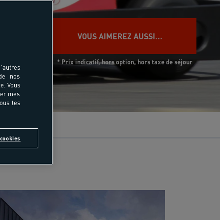
VOUS AIMEREZ AUSSI...
* Prix indicatif, hors option, hors taxe de séjour
'autres
 de nos
e. Vous
rer mes
tous les
s
cookies
Tour du Val d'Hérens