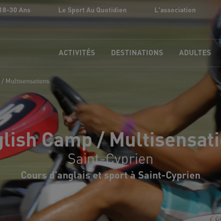
18-30 Ans
Le Sport Au Quotidien
L'association
ACTIVITÉS
DESTINATIONS
ADULTES
/ Multisensations
lish Camp / Multisensat
Saint-Cyprien
Cours d'anglais et sport à Saint-Cyprien