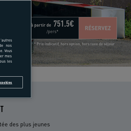
751.5
€
à partir de
RÉSERVEZ
/pers*
'autres
* Prix indicatif, hors option, hors taxe de séjour
 de nos
e. Vous
rer mes
tous les
s
cookies
IT
rtée des plus jeunes