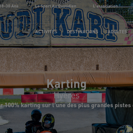
18-30 Ans
Le Sport Au Quotidien
L'association
ACTIVITÉS
DESTINATIONS
ADULTES
Karting
Hyères
r 100% karting sur l'une des plus grandes pistes