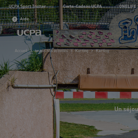
UCPA Sport Trotter
Carte-Cadeau UCPA
ONELIFE 
Aide
>
>
>
Accueil
toutes nos activités
Karting
Karting
Un séjou