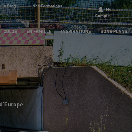
Le Blog
Nos Formations
Mon
Compte
COLOS
EN FAMILLE
INSPIRATIONS
BONS PLANS
 d'Europe