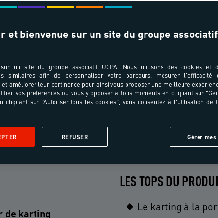
r et bienvenue sur un site du groupe associatif
T ÂGES
TRANSPORT
pe au séjour ?
Choisissez votre ville de départ
sur un site du groupe associatif UCPA. Nous utilisons des cookies et d
es similaires afin de personnaliser votre parcours, mesurer l'efficacité
et améliorer leur pertinence pour ainsi vous proposer une meilleure expérienc
ifier vos préférences ou vous y opposer à tous moments en cliquant sur "Gé
n cliquant sur "Autoriser tous les cookies", vous consentez à l'utilisation de 
Le séjour
Le programme
Le lieu
Les formalités
Avi
EPTER
REFUSER
Gérer mes 
LES TOPS DU PRODU
Le karting à la po
r de karting