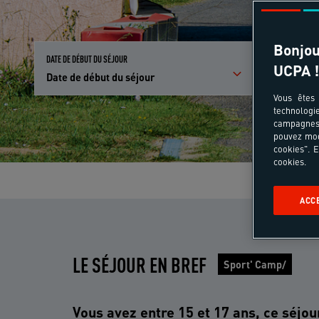
Bonjou
DATE DE DÉBUT DU SÉJOUR
PARTICIPANTS E
UCPA !
Date de début du séjour
Qui partici
Vous êtes 
technologi
campagnes 
pouvez mod
cookies". E
cookies.
ACC
LE SÉJOUR EN BREF
Sport' Camp/
Vous avez entre 15 et 17 ans, ce séjou