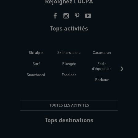
Rejoignez l'UCPA
Tops activités
Ski alpin
Ski hors-piste
Catamaran
Kites
Surf
Plongée
Ecole
Raquet
d'équitation
Snowboard
Escalade
Fitness 
Parkour
être
TOUTES LES ACTIVITÉS
Tops destinations