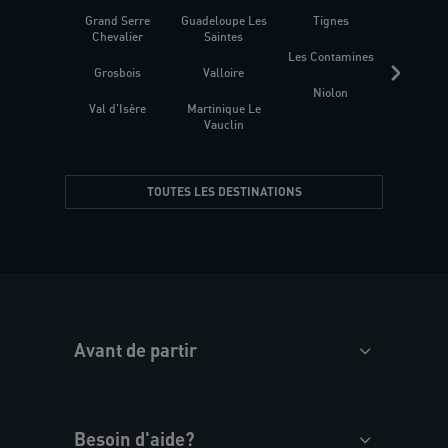
Grand Serre
Guadeloupe Les
Tignes
Sén
Chevalier
Saintes
Les Contamines
Croat
Grosbois
Valloire
Niolon
Hyèr
Val d'Isère
Martinique Le
Presqu
Vauclin
TOUTES LES DESTINATIONS
Avant de partir
Besoin d'aide?