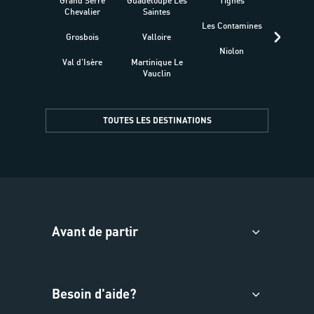
Grand Serre
Guadeloupe Les
Tignes
Sén
Chevalier
Saintes
Les Contamines
Croat
Grosbois
Valloire
Niolon
Hyèr
Val d'Isère
Martinique Le
Presqu
Vauclin
TOUTES LES DESTINATIONS
Avant de partir
Besoin d'aide?