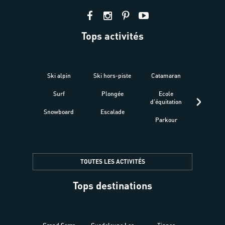
Tops activités
Ski alpin
Ski hors-piste
Catamaran
Kites
Surf
Plongée
Ecole
Raquet
d'équitation
Snowboard
Escalade
Fitness 
Parkour
être
TOUTES LES ACTIVITÉS
Tops destinations