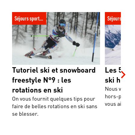
Tutoriel ski et snowboard freestyle N°9 :
Les 5 meilleur
Séjours sportifs
Séjours spor
les rotations en ski
France
Tutoriel ski et snowboard
Les 5 mei
freestyle N°9 : les
ski hors-
rotations en ski
Nous vous p
hors-piste à
On vous fournit quelques tips pour
vous aimez l
faire de belles rotations en ski sans
se blesser.