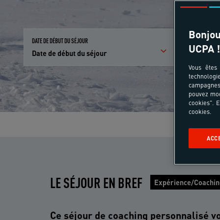
Bonjou
DATE DE DÉBUT DU SÉJOUR
PARTICIPANTS E
UCPA !
Date de début du séjour
Qui partici
Vous êtes 
technologi
campagnes 
pouvez mod
cookies". E
cookies.
ACC
LE SÉJOUR EN BREF
Expérience/Coachin
Ce séjour de coaching personnalisé v