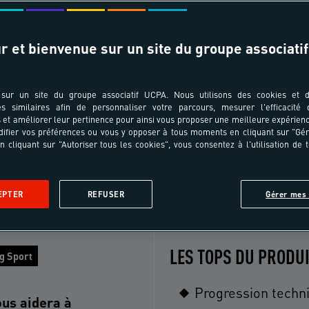
r et bienvenue sur un site du groupe associatif
T ÂGES
TRANSPORT
pe au séjour ?
Choisissez votre ville de départ
sur un site du groupe associatif UCPA. Nous utilisons des cookies et d
es similaires afin de personnaliser votre parcours, mesurer l'efficacité
et améliorer leur pertinence pour ainsi vous proposer une meilleure expérienc
ifier vos préférences ou vous y opposer à tous moments en cliquant sur "Gé
n cliquant sur "Autoriser tous les cookies", vous consentez à l'utilisation de 
Le séjour
Le programme
Le lieu
Les formalités
Avi
EPTER
REFUSER
Gérer mes 
LES TOPS DU PRODU
g Sport
Progression techn
ous aidera à