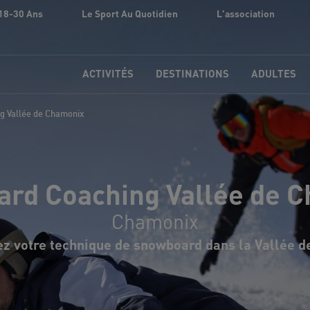
18-30 Ans
Le Sport Au Quotidien
L'association
ACTIVITÉS
DESTINATIONS
ADULTES
g Vallée de Chamonix
rd Coaching Vallée de 
Chamonix
ez votre technique de snowboard dans la Vallée d