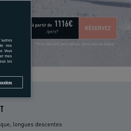
1116
€
à partir de
RÉSERVEZ
/pers*
'autres
* Prix indicatif, hors option, hors taxe de séjour
 de nos
e. Vous
rer mes
tous les
s
cookies
IT
ique, longues descentes