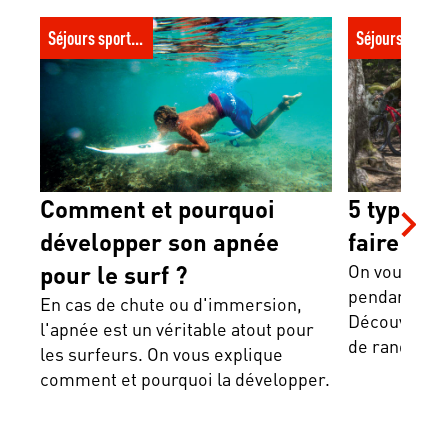
Comment et pourquoi développer son
5 types de ran
Séjours sportifs
Séjours spor
apnée pour le surf ?
Comment et pourquoi
5 types 
développer son apnée
faire cet 
pour le surf ?
On vous aide 
pendant un o
En cas de chute ou d'immersion,
Découvrez de
l'apnée est un véritable atout pour
de rando en 
les surfeurs. On vous explique
comment et pourquoi la développer.