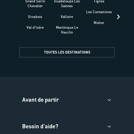
Grand Serre
Guadeloupe Les
Tignes
Sén
Chevalier
Saintes
Les Contamines
Croat
Grosbois
Valloire
Niolon
Hyèr
Val d'Isère
Martinique Le
Presqu
Vauclin
TOUTES LES DESTINATIONS
Avant de partir
Besoin d'aide?