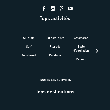
Tops activités
Ski alpin
Ski hors-piste
Catamaran
Kites
Surf
Plongée
Ecole
Raquet
d'équitation
Snowboard
Escalade
Fitness 
Parkour
être
TOUTES LES ACTIVITÉS
Tops destinations