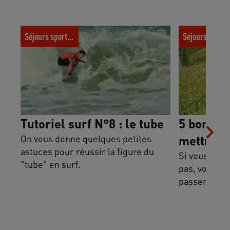
Tutoriel surf N°8 : le tube
5 bonnes rais
Séjours sportifs
Séjours spor
Électrique
Tutoriel surf N°8 : le tube
5 bonnes
On vous donne quelques petites
mettre a
astuces pour réussir la figure du
Si vous n’av
"tube" en surf.
pas, voici 5
passer au VT