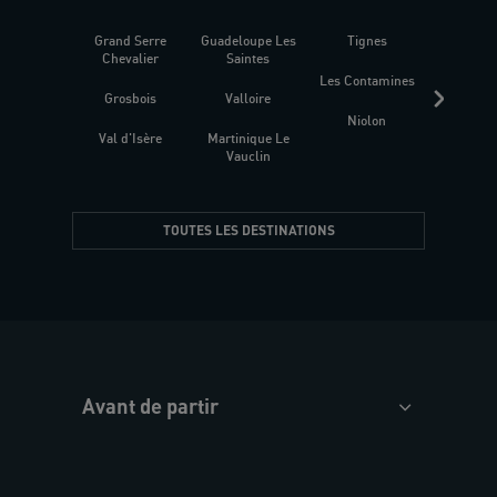
Grand Serre
Guadeloupe Les
Tignes
Sén
Chevalier
Saintes
Les Contamines
Croat
Grosbois
Valloire
Niolon
Hyèr
Val d'Isère
Martinique Le
Presqu
Vauclin
TOUTES LES DESTINATIONS
Avant de partir