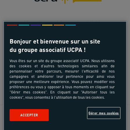
Vivez des expériences inoubliables
avec UCPA Horizon : on vous
embarque dans les plus belles
Bonjour et bienvenue sur un site
destinations mondiales
du groupe associatif UCPA !
soigneusement sélectionnées pour
leur authenticité et leurs spots
Vous êtes sur un site du groupe associatif UCPA. Nous utilisons
d'exception !
des cookies et d'autres technologies similaires afin de
personnaliser votre parcours, mesurer l'efficacité de nos
campagnes et améliorer leur pertinence pour ainsi vous
proposer une meilleure expérience. Vous pouvez modifier vos
préférences ou vous y opposer à tous moments en cliquant sur
DÉCOUVRIR
"Gérer mes cookies". En cliquant sur "Autoriser tous les
cookies", vous consentez à l'utilisation de tous les cookies.
Découverte pays
Âges
Gérer mes cookies
ACCEPTER