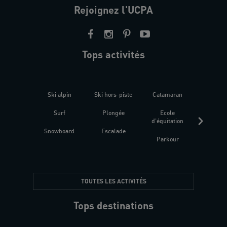
Rejoignez l'UCPA
Tops activités
Ski alpin
Ski hors-piste
Catamaran
Kites
Surf
Plongée
Ecole
Raquet
d'équitation
Snowboard
Escalade
Fitness 
Parkour
être
TOUTES LES ACTIVITÉS
Tops destinations