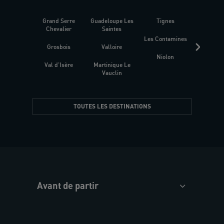
Grand Serre
Guadeloupe Les
Tignes
Sén
Chevalier
Saintes
Les Contamines
Croat
Grosbois
Valloire
Niolon
Hyèr
Val d'Isère
Martinique Le
Presqu
Vauclin
TOUTES LES DESTINATIONS
Avant de partir