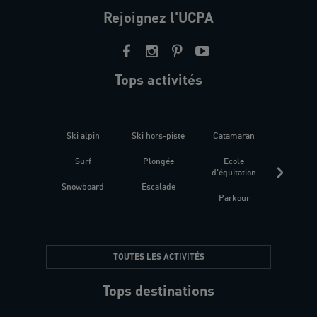
Rejoignez l'UCPA
Tops activités
Ski alpin
Ski hors-piste
Catamaran
Kites
Surf
Plongée
Ecole
Raquet
d'équitation
Snowboard
Escalade
Fitness 
Parkour
être
TOUTES LES ACTIVITÉS
Tops destinations