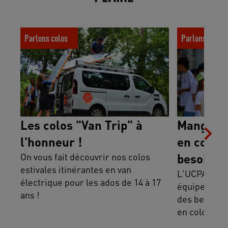
Les colos "Van Trip" à l'honneur !
Manger, dormir
Parlons colos
Parlons colos
comment les b
enfant sont-il
Les colos "Van Trip" à
Manger, 
l'honneur !
en colo : 
On vous fait découvrir nos colos
besoins e
estivales itinérantes en van
votre enf
L'UCPA expl
électrique pour les ados de 14 à 17
équipes assu
en charg
ans !
des besoins 
en colonie d
manger, se l