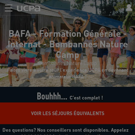
BAFA - Formation Générale -
Internat - Bombannes Nature
Camp
Bombannes Nature Camp
Faites vivre à votre tour l'expérience UCPA en devenant
animateur BAFA !
Bouhhh...
C’est complet !
VOIR LES SÉJOURS ÉQUIVALENTS
Des questions? Nos conseillers sont disponibles. Appelez