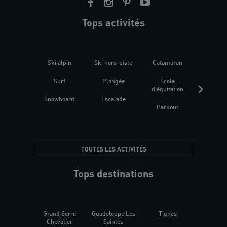
Tops activités
Ski alpin
Ski hors-piste
Catamaran
Kites
Surf
Plongée
Ecole
Raquet
d'équitation
Snowboard
Escalade
Fitness 
Parkour
être
TOUTES LES ACTIVITÉS
Tops destinations
Grand Serre
Guadeloupe Les
Tignes
Sén
Chevalier
Saintes