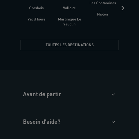
Les Contamines
Croat
Grosbois
Valloire
Niolon
Hyèr
Val d'Isère
Martinique Le
Presqu
Vauclin
TOUTES LES DESTINATIONS
Avant de partir
Besoin d'aide?