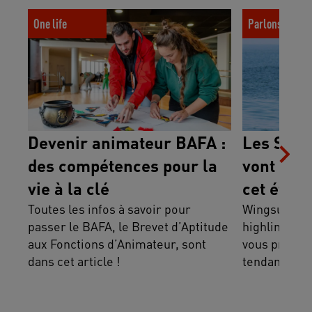
Devenir animateur BAFA : des
Les Sports ten
One life
Parlons colos
compétences pour la vie à la clé
bouger vos ado
Devenir animateur BAFA :
Les Spor
des compétences pour la
vont fair
vie à la clé
cet été
Toutes les infos à savoir pour
Wingsurf, mo
passer le BAFA, le Brevet d’Aptitude
highline, pa
aux Fonctions d’Animateur, sont
vous présent
dans cet article !
tendance pou