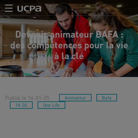
Devenir animateur BAFA :
des compétences pour la vie
à la clé
Publié le 14-01-25
Animateur
Bafa
18-30
One Life