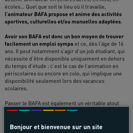
écoles… Quel que soit le lieu où il travaille,
l’animateur BAFA propose et anime des activités
sportives, culturelles et/ou manuelles adaptées
.
Avoir son BAFA est donc un bon moyen de trouver
facilement un emploi sympa
et ce, dès l’âge de 16
ans. Il peut notamment s’agir d’un job étudiant, qui
nécessite d’être disponible uniquement en dehors
du temps d’étude : c’est le cas de l’animation en
périscolaires ou encore en colo, qui implique une
disponibilité seulement lors des vacances
scolaires.
Passer le BAFA est également un véritable atout
professionnel pour un jeune qui fait ses premiers
pas dans le monde du travail ou qui souhaite
intégrer une grande école. En effet,
le BAFA offre
Bonjour et bienvenue sur un site
la capacité de mettre en œuvre un projet, de