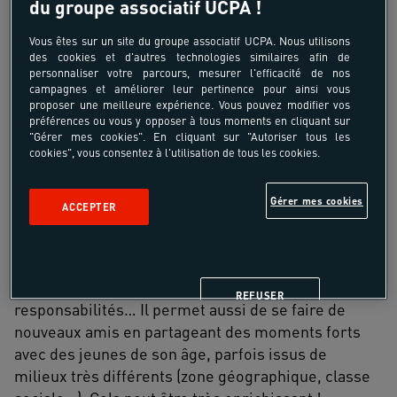
du groupe associatif UCPA !
travailler en équipe, d’assumer des
responsabilités, de prendre des décisions et d’être
Vous êtes sur un site du groupe associatif UCPA. Nous utilisons
des cookies et d'autres technologies similaires afin de
à l’aise à l’oral
. Toutes ces compétences sont très
personnaliser votre parcours, mesurer l'efficacité de nos
appréciées sur un CV et valorisées dans les études
campagnes et améliorer leur pertinence pour ainsi vous
proposer une meilleure expérience. Vous pouvez modifier vos
supérieures. Le BAFA est notamment reconnu dans
préférences ou vous y opposer à tous moments en cliquant sur
Parcoursup.
"Gérer mes cookies". En cliquant sur "Autoriser tous les
cookies", vous consentez à l'utilisation de tous les cookies.
Mais ce Brevet ne sert pas seulement dans le
domaine professionnel ! Il apporte également des
Gérer mes cookies
ACCEPTER
compétences très utiles dans la vie sur le plan
personnel : débrouillardise, créativité, patience,
relationnel, prise d’initiatives, aptitudes à l’oral,
sens de l’écoute, de l’organisation, des
REFUSER
responsabilités… Il permet aussi de se faire de
nouveaux amis en partageant des moments forts
avec des jeunes de son âge, parfois issus de
milieux très différents (zone géographique, classe