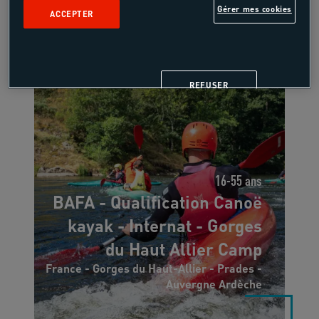
Gérer mes cookies
/pers
ACCEPTER
7 jours, 6 nuits
REFUSER
16-55 ans
BAFA - Qualification Canoë
kayak - Internat - Gorges
du Haut Allier Camp
France - Gorges du Haut-Allier - Prades -
Auvergne Ardèche