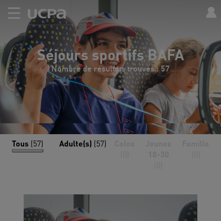
Séjours sportifs BAFA
Nombre de résultats trouvés : 57
Tous
(57)
Adulte(s)
(57)
Colos
Jeunes
Famille
(0)
18-30
(0)
(0)