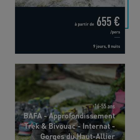
655 €
à partir de
/pers
9 jours, 8 nuits
16-55 ans
BAFA - Approfondissement
Trek & Bivouac - Internat -
Gorges du Haut-Allier