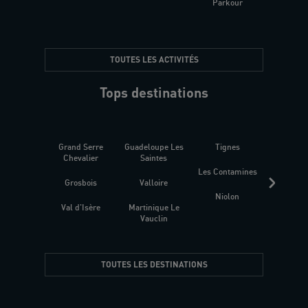
Parkour
être
TOUTES LES ACTIVITÉS
Tops destinations
Grand Serre
Guadeloupe Les
Tignes
Sén
Chevalier
Saintes
Les Contamines
Croat
Grosbois
Valloire
Niolon
Hyèr
Val d'Isère
Martinique Le
Presqu
Vauclin
TOUTES LES DESTINATIONS