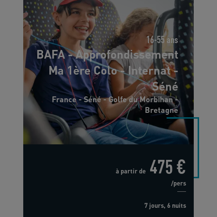
16-55 ans
BAFA - Approfondissement
Ma 1ère Colo - Internat -
Séné
France - Séné - Golfe du Morbihan -
Bretagne
475 €
à partir de
/pers
7 jours, 6 nuits