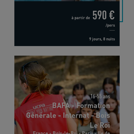
590 €
à partir de
/pers
9 jours, 8 nuits
16-55 ans
BAFA - Formation
Générale - Internat - Bois
Le Roi
France - Bois-le-Roi - Paris - Ile de