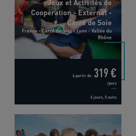
Jeux et Activités de
Coopération - Externat -
Carré de Soie
France - Carré de Soie - Lyon - Vallée du
Rhône
319 €
à partir de
/pers
6 jours, 5 nuits