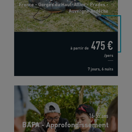
France - Gorges du Haut-Allier - Prades -
Auvergne Ardèche
475 €
à partir de
/pers
7 jours, 6 nuits
16-55 ans
BAFA - Approfondissement