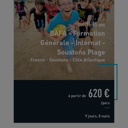
16-55 ans
BAFA - Formation
Générale - Internat -
Soustons Plage
France - Soustons - Côte Atlantique
620 €
à partir de
/pers
9 jours, 8 nuits