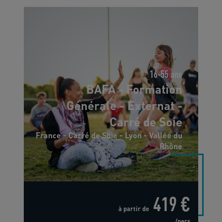
16-55 ans
BAFA - Formation
Générale - Externat -
Carré de Soie
France - Carré de Soie - Lyon - Vallée du
Rhône
419 €
à partir de
/pers