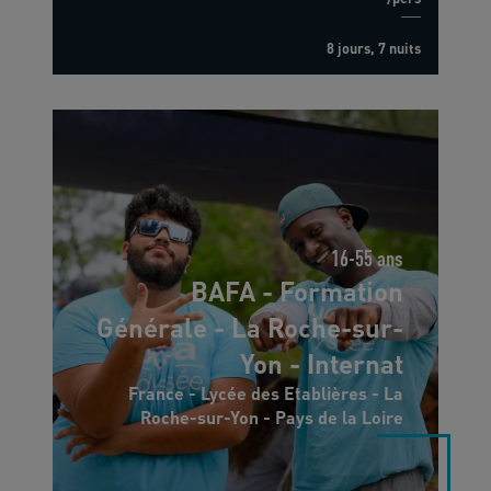
8 jours, 7 nuits
16-55 ans
BAFA - Formation
Générale - La Roche-sur-
Yon - Internat
France - Lycée des Etablières - La
Roche-sur-Yon - Pays de la Loire