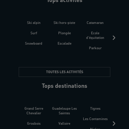
Ski alpin
Ski hors-piste
Catamaran
Kites
Surf
Plongée
Ecole
Raquet
d'équitation
Snowboard
Escalade
Fitness 
Parkour
être
TOUTES LES ACTIVITÉS
Tops destinations
Grand Serre
Guadeloupe Les
Tignes
Sén
Chevalier
Saintes
Les Contamines
Croat
Grosbois
Valloire