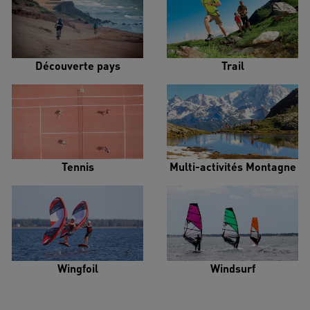
Découverte pays
Trail
Tennis
Multi-activités Montagne
Wingfoil
Windsurf