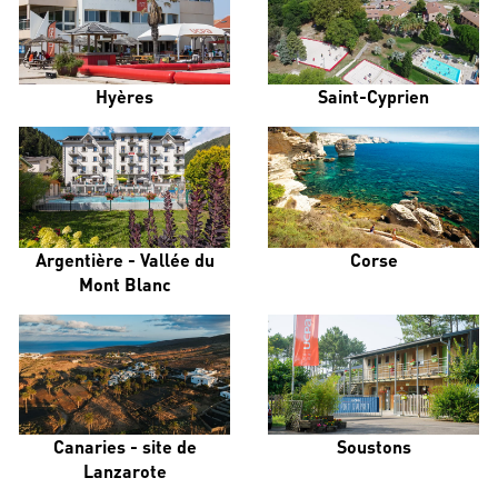
Hyères
Saint-Cyprien
Argentière - Vallée du
Corse
Mont Blanc
Canaries - site de
Soustons
Lanzarote