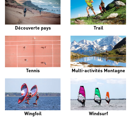
Découverte pays
Trail
Tennis
Multi-activités Montagne
Wingfoil
Windsurf