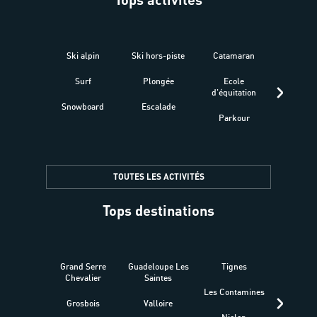
Ski alpin
Ski hors-piste
Catamaran
Kites
Surf
Plongée
Ecole
Raquet
d'équitation
Snowboard
Escalade
Fitness 
Parkour
être
TOUTES LES ACTIVITÉS
Tops destinations
Grand Serre
Guadeloupe Les
Tignes
Sén
Chevalier
Saintes
Les Contamines
Croat
Grosbois
Valloire