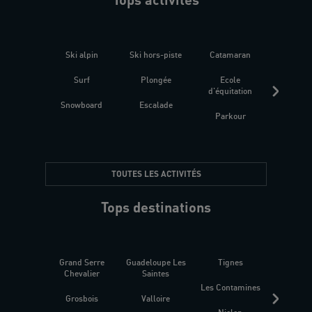
Ski alpin
Ski hors-piste
Catamaran
Kites
Surf
Plongée
Ecole
Raquet
d'équitation
Snowboard
Escalade
Fitness 
Parkour
être
TOUTES LES ACTIVITÉS
Tops destinations
Grand Serre
Guadeloupe Les
Tignes
Sén
Chevalier
Saintes
Les Contamines
Croat
Grosbois
Valloire