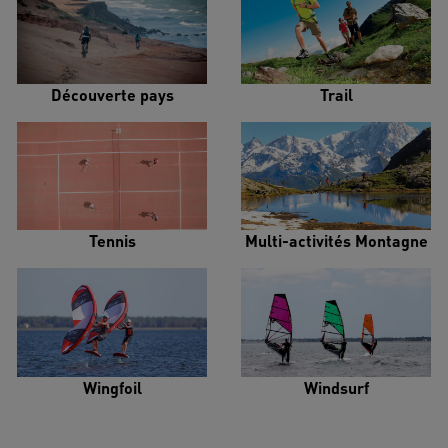
Découverte pays
Trail
Tennis
Multi-activités Montagne
Wingfoil
Windsurf