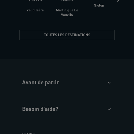
Niolon
Hyèr
Val d'Isère
Martinique Le
Presqu
Vauclin
TOUTES LES DESTINATIONS
Avant de partir
Besoin d'aide?