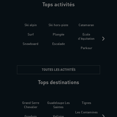
Tops activités
Ski alpin
Ski hors-piste
Catamaran
Kites
Surf
Plongée
Ecole
Raquet
d'équitation
Snowboard
Escalade
Fitness 
Parkour
être
TOUTES LES ACTIVITÉS
Tops destinations
Grand Serre
Guadeloupe Les
Tignes
Sén
Chevalier
Saintes
Les Contamines
Croat
Grosbois
Valloire