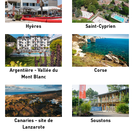
Hyères
Saint-Cyprien
Argentière - Vallée du
Corse
Mont Blanc
Canaries - site de
Soustons
Lanzarote