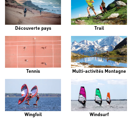
Découverte pays
Trail
Tennis
Multi-activités Montagne
Wingfoil
Windsurf