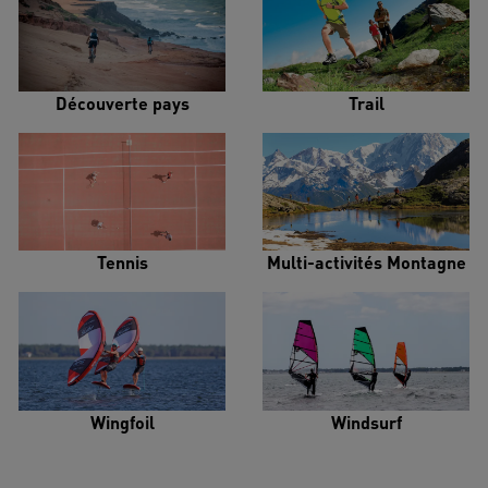
Découverte pays
Trail
Tennis
Multi-activités Montagne
Wingfoil
Windsurf