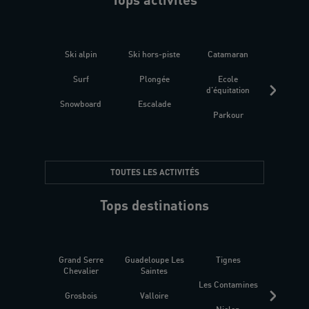
Ski alpin
Ski hors-piste
Catamaran
Kites
Surf
Plongée
Ecole
Raquet
d'équitation
Snowboard
Escalade
Fitness 
Parkour
être
TOUTES LES ACTIVITÉS
Tops destinations
Grand Serre
Guadeloupe Les
Tignes
Sén
Chevalier
Saintes
Les Contamines
Croat
Grosbois
Valloire