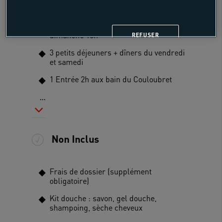
L'hébergement en chalet bois ou mobil
home à partager du vendredi 8h au
dimanche 10h
REFUSER
3 petits déjeuners + dîners du vendredi
et samedi
1 Entrée 2h aux bain du Couloubret
...
Non Inclus
Frais de dossier (supplément
obligatoire)
Kit douche : savon, gel douche,
shampoing, sèche cheveux