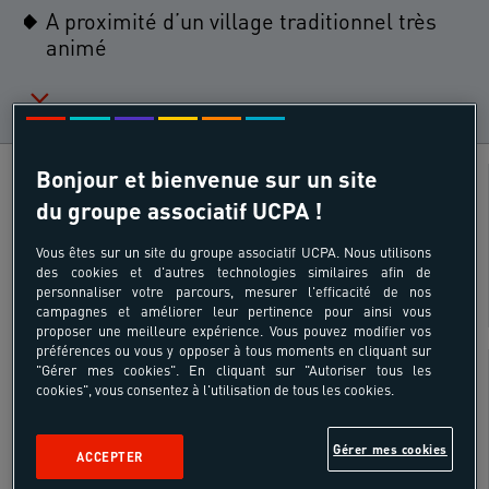
A proximité d’un village traditionnel très
animé
Bonjour et bienvenue sur un site
Yoga
Âges
du groupe associatif UCPA !
18 - 64 ans
Vous êtes sur un site du groupe associatif UCPA. Nous utilisons
des cookies et d'autres technologies similaires afin de
personnaliser votre parcours, mesurer l'efficacité de nos
campagnes et améliorer leur pertinence pour ainsi vous
proposer une meilleure expérience. Vous pouvez modifier vos
SUR SITE
préférences ou vous y opposer à tous moments en cliquant sur
"Gérer mes cookies". En cliquant sur "Autoriser tous les
Inclus
cookies", vous consentez à l'utilisation de tous les cookies.
Gérer mes cookies
ACCEPTER
Séjour 3 Jours / 2 nuits du vendredi
8h00 au dimanche 18h