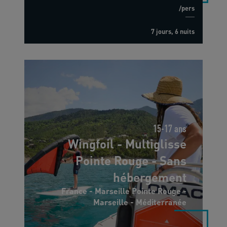
/pers
7 jours, 6 nuits
15-17 ans
Wingfoil - Multiglisse
Pointe Rouge - Sans
hébergement
France - Marseille Pointe Rouge -
Marseille - Méditerranée