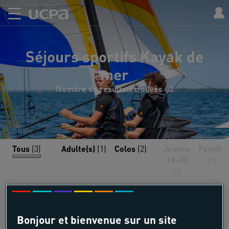
Séjours sportifs Kayak de
mer
Nombre de résultats trouvés : 3
Tous
(3)
Adulte(s)
(1)
Colos
(2)
Jeunes
Famille
18-30
(0)
(0)
Bonjour et bienvenue sur un site