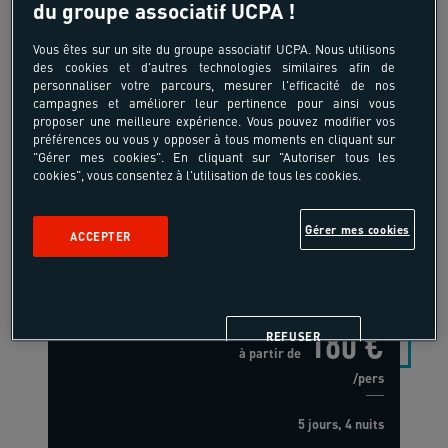
du groupe associatif UCPA !
Vous êtes sur un site du groupe associatif UCPA. Nous utilisons
des cookies et d'autres technologies similaires afin de
11-15 ans
personnaliser votre parcours, mesurer l'efficacité de nos
campagnes et améliorer leur pertinence pour ainsi vous
Mix Nautique - Catamaran
proposer une meilleure expérience. Vous pouvez modifier vos
Pointe Rouge - Sans
préférences ou vous y opposer à tous moments en cliquant sur
"Gérer mes cookies". En cliquant sur "Autoriser tous les
hébergement
cookies", vous consentez à l'utilisation de tous les cookies.
France - Marseille Pointe Rouge -
Marseille - Méditerranée
Gérer mes cookies
ACCEPTER
180 €
REFUSER
à partir de
/pers
5 jours, 4 nuits