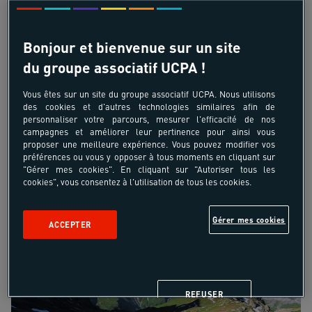
2. Chamonix pour les confirmés, le petit trail
des Aiguilles Rouges
Bonjour et bienvenue sur un site
du groupe associatif UCPA !
Un circuit un peu plus technique pour ceux qui ont
Vous êtes sur un site du groupe associatif UCPA. Nous utilisons
envie de se challenger à Chamonix.
Ce parcours est
des cookies et d'autres technologies similaires afin de
une boucle au départ de Vallorcine qui emprunte le
personnaliser votre parcours, mesurer l'efficacité de nos
campagnes et améliorer leur pertinence pour ainsi vous
col du Passet
avant de bifurquer vers le Loriaz et de
proposer une meilleure expérience. Vous pouvez modifier vos
redescendre par le village du Buet.
préférences ou vous y opposer à tous moments en cliquant sur
"Gérer mes cookies". En cliquant sur "Autoriser tous les
cookies", vous consentez à l'utilisation de tous les cookies.
Côté chiffres, l’itinéraire fait 15 km pour 1000 m de
dénivelé.
Gérer mes cookies
ACCEPTER
REFUSER