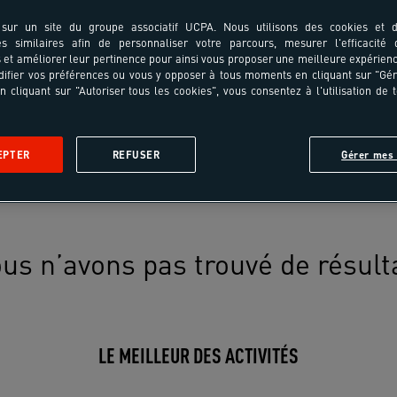
sur un site du groupe associatif UCPA. Nous utilisons des cookies et d
es similaires afin de personnaliser votre parcours, mesurer l'efficacité
et améliorer leur pertinence pour ainsi vous proposer une meilleure expérienc
ifier vos préférences ou vous y opposer à tous moments en cliquant sur "Gé
n cliquant sur "Autoriser tous les cookies", vous consentez à l'utilisation de 
EPTER
REFUSER
Gérer mes 
us n’avons pas trouvé de résult
LE MEILLEUR DES ACTIVITÉS