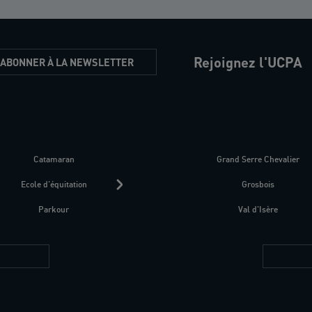
Rejoignez l'UCPA
'ABONNER À LA NEWSLETTER
Catamaran
Kitesurf
Grand Serre Chevalier
Trek-Randonnée péd
Ecole d'équitation
Raquettes
Grosbois
Parapente
Parkour
Fitness bien-être
Val d'Isère
Plongée