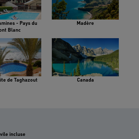
amines - Pays du
Madère
ont Blanc
ite de Taghazout
Canada
vile incluse