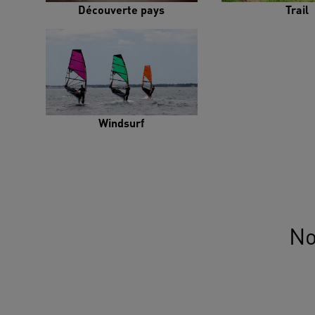
Découverte pays
Trail
Windsurf
No