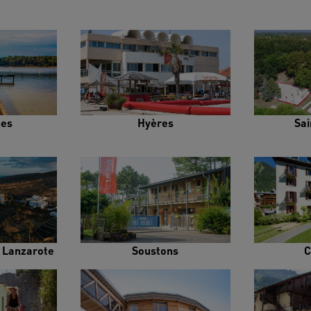
es
Hyères
Sai
e Lanzarote
Soustons
C