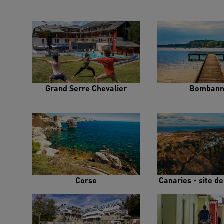
Grand Serre Chevalier
Bombann
Corse
Canaries - site d