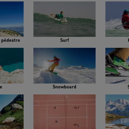
 pédestre
Surf
e
Snowboard