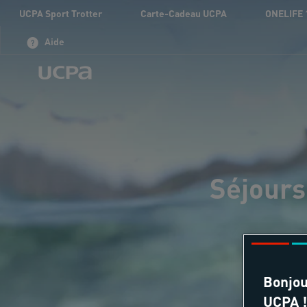
UCPA Sport Trotter
Carte-Cadeau UCPA
ONELIFE 
Aide
Séjours 
Bonjou
UCPA !