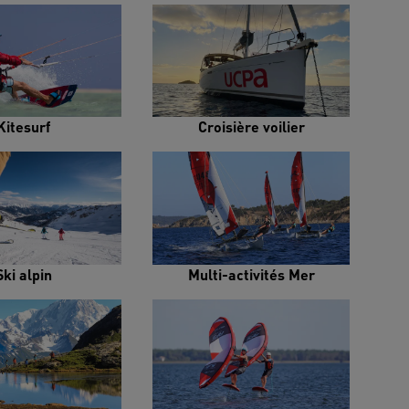
Kitesurf
Croisière voilier
Ski alpin
Multi-activités Mer