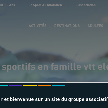
18-30 Ans
Le Sport Au Quotidien
L'association
ACTIVITÉS
DESTINATIONS
ADULTES
sportifs en famille vtt e
r et bienvenue sur un site du groupe associatif