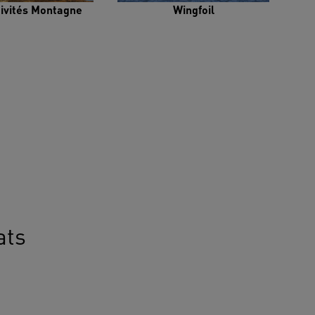
tivités Montagne
Wingfoil
ats