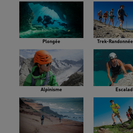
Plongée
Trek-Randonnée
Alpinisme
Escalad