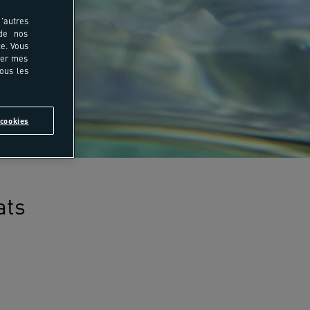
'autres
 de nos
e. Vous
rer mes
tous les
cookies
ats