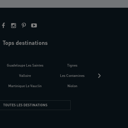
Tops destinations
estre
Guadeloupe Les Saintes
Tignes
Séné
Valloire
Les Contamines
Croatie
Martinique Le Vauclin
Niolon
Hyères Presqu
TOUTES LES DESTINATIONS