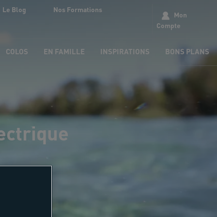
Le Blog
Nos Formations
Mon
Compte
COLOS
EN FAMILLE
INSPIRATIONS
BONS PLANS
lectrique