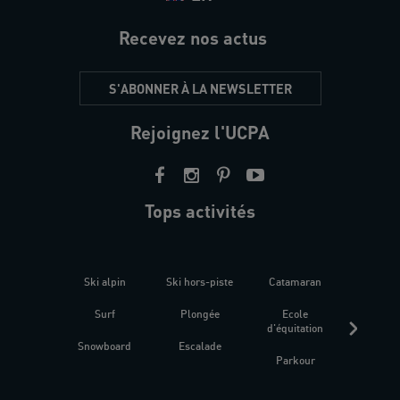
Recevez nos actus
S'ABONNER À LA NEWSLETTER
Rejoignez l'UCPA
Tops activités
Ski alpin
Ski hors-piste
Catamaran
Kites
Surf
Plongée
Ecole
Raquet
d'équitation
Snowboard
Escalade
Fitness 
Parkour
être