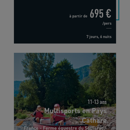
695 €
à partir de
/pers
7 jours, 6 nuits
11-13 ans
Multisports en Pays
Cathare
France - Ferme équestre du Soularac -