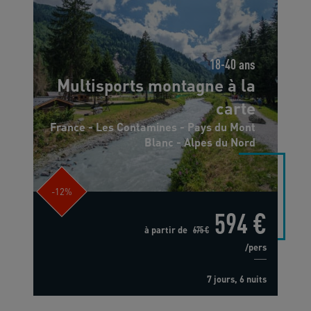
18-40 ans
Multisports montagne à la
carte
France - Les Contamines - Pays du Mont
Blanc - Alpes du Nord
-12%
594 €
à partir de
675 €
/pers
7 jours, 6 nuits