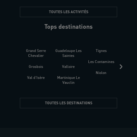
TOUTES LES ACTIVITÉS
Tops destinations
Grand Serre
Guadeloupe Les
Tignes
Sén
Chevalier
Saintes
Les Contamines
Croat
Grosbois
Valloire
Niolon
Hyèr
Val d'Isère
Martinique Le
Presqu
Vauclin
TOUTES LES DESTINATIONS