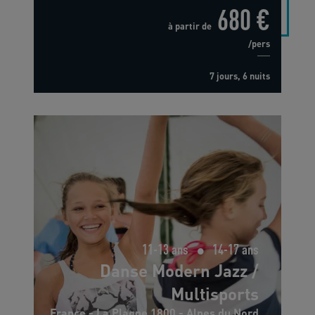
680 €
à partir de
/pers
7 jours, 6 nuits
11-13 ans
14-17 ans
Danse Modern Jazz /
Multisports
France - La Plagne 1800 - Alpes du Nord