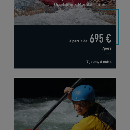
Occitanie - Méditerranée
695 €
à partir de
/pers
7 jours, 6 nuits