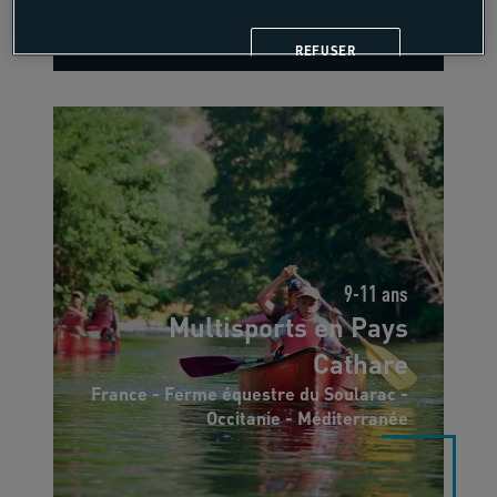
7 jours, 6 nuits
REFUSER
9-11 ans
Multisports en Pays
Cathare
France - Ferme équestre du Soularac -
Occitanie - Méditerranée