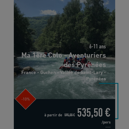
6-11 ans
Ma 1ère Colo - Aventuriers
des Pyrénées
France - Guchen - Vallée de Saint-Lary -
Pyrénées
-10%
535,50 €
à partir de
595,00 €
/pers