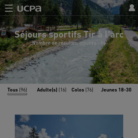
Séjours sportifs Tir à l'arc
Nombre de résultats trouvés : 96
Tous
(96)
Adulte(s)
(16)
Colos
(76)
Jeunes 18-30
(4