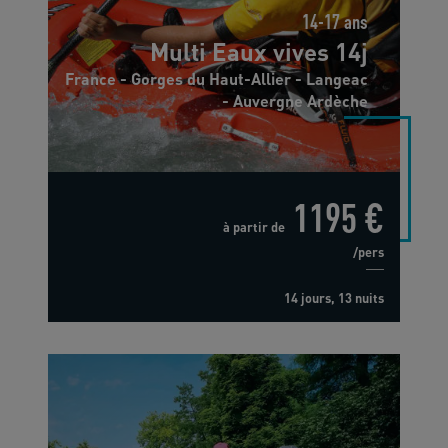
14-17 ans
Multi Eaux vives 14j
France - Gorges du Haut-Allier - Langeac
- Auvergne Ardèche
1195 €
à partir de
/pers
14 jours, 13 nuits