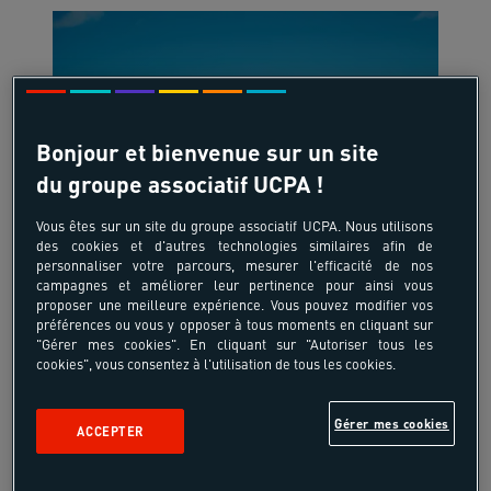
Bonjour et bienvenue sur un site
du groupe associatif UCPA !
Vous êtes sur un site du groupe associatif UCPA. Nous utilisons
des cookies et d'autres technologies similaires afin de
11-13 ans
personnaliser votre parcours, mesurer l'efficacité de nos
L'équitation autrement
campagnes et améliorer leur pertinence pour ainsi vous
proposer une meilleure expérience. Vous pouvez modifier vos
France - Cardroc - Bretagne
préférences ou vous y opposer à tous moments en cliquant sur
"Gérer mes cookies". En cliquant sur "Autoriser tous les
cookies", vous consentez à l'utilisation de tous les cookies.
Gérer mes cookies
820 €
ACCEPTER
à partir de
/pers