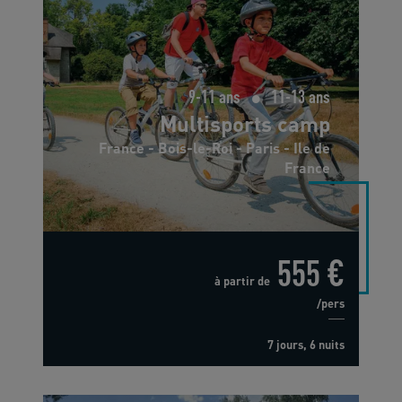
9-11 ans
11-13 ans
Multisports camp
France - Bois-le-Roi - Paris - Ile de
France
555 €
à partir de
/pers
7 jours, 6 nuits