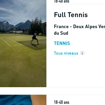
18-40 ans
Full Tennis
France - Deux Alpes Ve
du Sud
TENNIS
Tous niveaux
i
18-40 ans