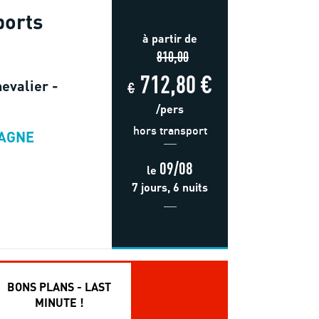
ports
à partir de
810,00
712,80 €
evalier -
€
/pers
hors transport
TAGNE
09/08
le
7 jours, 6 nuits
BONS PLANS - LAST
MINUTE !