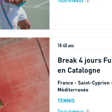
Tous niveaux
i
18-40 ans
Break 4 jours Fu
en Catalogne
France - Saint-Cyprien -
Méditerranée
TENNIS
Tous niveaux
i