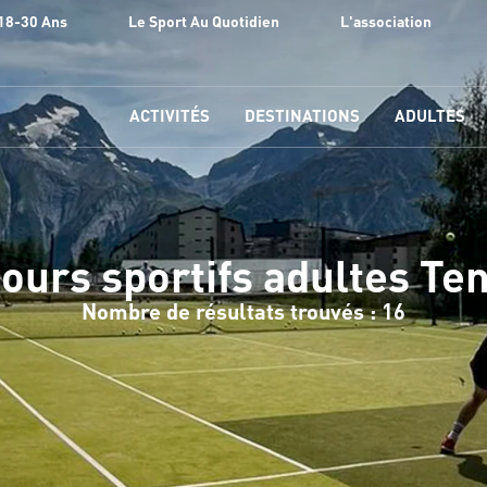
18-30 Ans
Le Sport Au Quotidien
L'association
ACTIVITÉS
DESTINATIONS
ADULTES
ours sportifs adultes Te
Nombre de résultats trouvés : 16