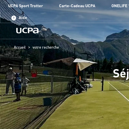
UCPA Sport Trotter
Carte-Cadeau UCPA
ONELIFE 
Aide
>
Accueil
votre recherche
Séj