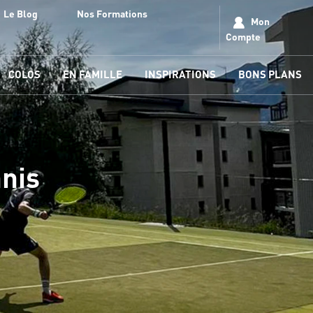
Le Blog
Nos Formations
Mon
Compte
COLOS
EN FAMILLE
INSPIRATIONS
BONS PLANS
nnis