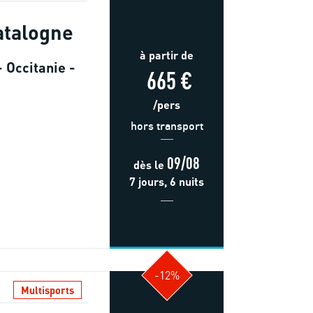
atalogne
à partir de
 Occitanie -
665 €
/pers
hors transport
09/08
dès
le
7 jours, 6 nuits
-12%
Multisports