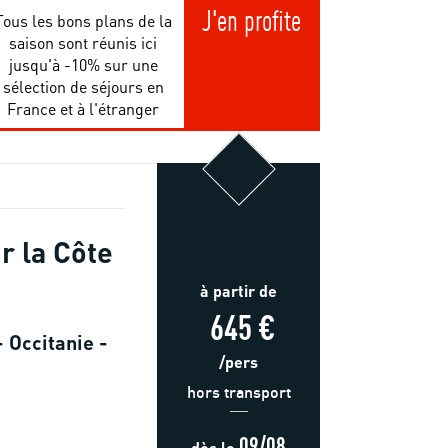
J'en profite
Tous les bons plans de la
saison sont réunis ici
jusqu'à -10% sur une
sélection de séjours en
France et à l'étranger
r la Côte
à partir de
645 €
 Occitanie -
/pers
hors transport
09/08
dès
le