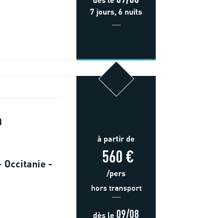
7 jours, 6 nuits
n
à partir de
560 €
 Occitanie -
/pers
hors transport
09/08
dès
le