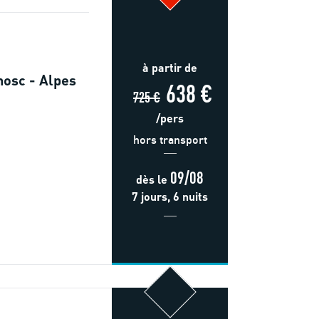
à partir de
nosc - Alpes
638 €
725 €
/pers
hors transport
09/08
dès
le
7 jours, 6 nuits