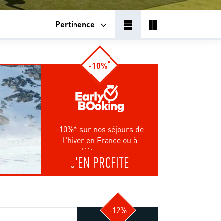
Pertinence
*
-10%
-10%* sur nos séjours de
l'hiver en France ou à
l'étranger.
J'EN PROFITE
-12%