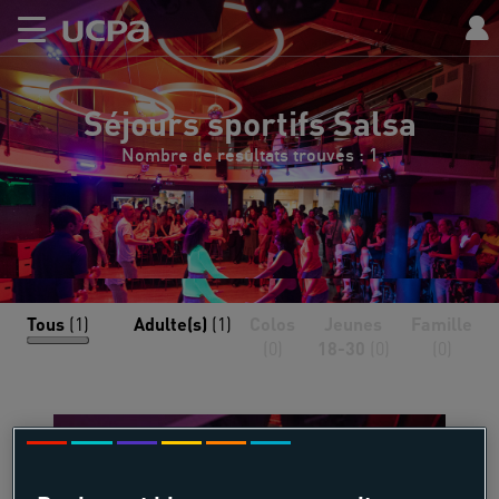
Séjours sportifs Salsa
Nombre de résultats trouvés : 1
Tous
(1)
Adulte(s)
(1)
Colos
Jeunes
Famille
(0)
18-30
(0)
(0)