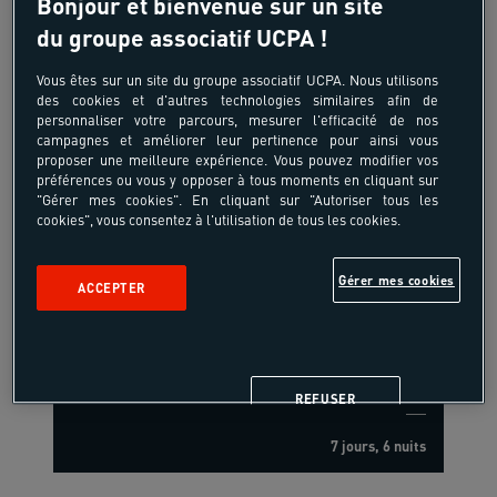
Bonjour et bienvenue sur un site
du groupe associatif UCPA !
Vous êtes sur un site du groupe associatif UCPA. Nous utilisons
18-40 ans
des cookies et d'autres technologies similaires afin de
personnaliser votre parcours, mesurer l'efficacité de nos
Danses latines &
campagnes et améliorer leur pertinence pour ainsi vous
proposer une meilleure expérience. Vous pouvez modifier vos
multisports
préférences ou vous y opposer à tous moments en cliquant sur
"Gérer mes cookies". En cliquant sur "Autoriser tous les
France - Les Arcs Portes de la Vanoise -
cookies", vous consentez à l'utilisation de tous les cookies.
Alpes du Nord
Gérer mes cookies
ACCEPTER
680 €
à partir de
/pers
REFUSER
7 jours, 6 nuits