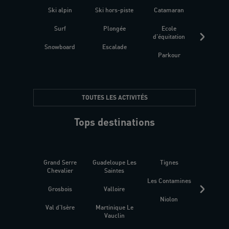
Ski alpin
Ski hors-piste
Catamaran
Kites
Surf
Plongée
Ecole
Raquet
d'équitation
Snowboard
Escalade
Fitness 
Parkour
être
TOUTES LES ACTIVITÉS
Tops destinations
Grand Serre
Guadeloupe Les
Tignes
Sén
Chevalier
Saintes
Les Contamines
Croat
Grosbois
Valloire
Niolon
Hyèr
Val d'Isère
Martinique Le
Presqu
Vauclin