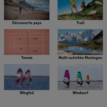
Découverte pays
Trail
Tennis
Multi-activités Montagne
Wingfoil
Windsurf