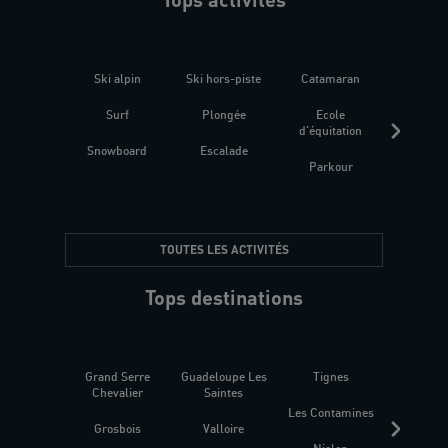
Ski alpin
Ski hors-piste
Catamaran
Kites
Surf
Plongée
Ecole
Raquet
d'équitation
Snowboard
Escalade
Fitness 
Parkour
être
TOUTES LES ACTIVITÉS
Tops destinations
Grand Serre
Guadeloupe Les
Tignes
Sén
Chevalier
Saintes
Les Contamines
Croat
Grosbois
Valloire