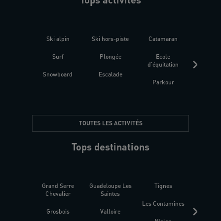
Ski alpin
Ski hors-piste
Catamaran
Kites
Surf
Plongée
Ecole
Raquet
d'équitation
Snowboard
Escalade
Fitness 
Parkour
être
TOUTES LES ACTIVITÉS
Tops destinations
Grand Serre
Guadeloupe Les
Tignes
Sén
Chevalier
Saintes
Les Contamines
Croat
Grosbois
Valloire