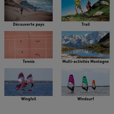
Découverte pays
Trail
Tennis
Multi-activités Montagne
Wingfoil
Windsurf