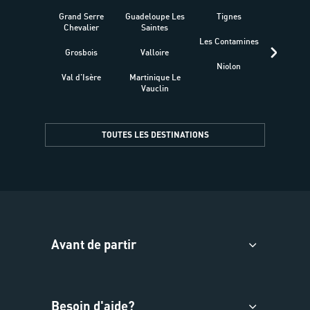
Grand Serre
Guadeloupe Les
Tignes
Sén
Chevalier
Saintes
Les Contamines
Croat
Grosbois
Valloire
Niolon
Hyèr
Val d'Isère
Martinique Le
Presqu
Vauclin
TOUTES LES DESTINATIONS
Avant de partir
Besoin d'aide?