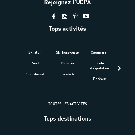
Rejoignez l'UCPA
Tops activités
Ski alpin
Ski hors-piste
Catamaran
Kites
Surf
Plongée
Ecole
Raquet
d'équitation
Snowboard
Escalade
Fitness 
Parkour
être
TOUTES LES ACTIVITÉS
Tops destinations