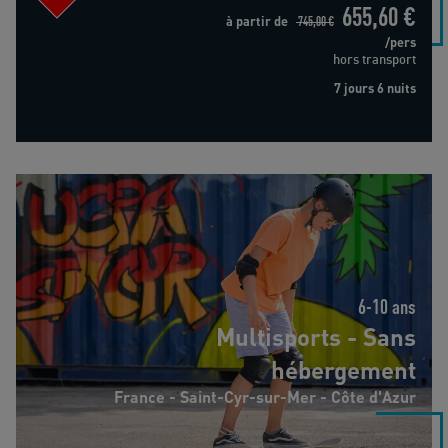
655,60 €
à partir de
745,00 €
/pers
hors transport
7 jours 6 nuits
Multisports - Sans hébergement
6-10 ans
Multisports - Sans
hébergement
France - Saint-Cyr-sur-Mer - Côte d'Azur