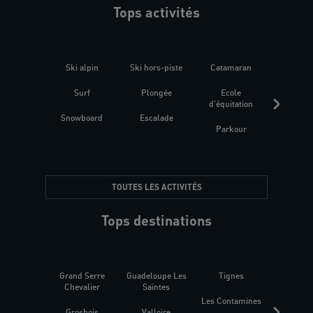
Tops activités
Ski alpin
Ski hors-piste
Catamaran
Kites
Surf
Plongée
Ecole
Raquet
d'équitation
Snowboard
Escalade
Fitness 
Parkour
être
TOUTES LES ACTIVITÉS
Tops destinations
Grand Serre
Guadeloupe Les
Tignes
Sén
Chevalier
Saintes
Les Contamines
Croat
Grosbois
Valloire