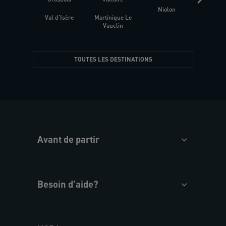
Niolon
Hyèr
Val d'Isère
Martinique Le
Presqu
Vauclin
TOUTES LES DESTINATIONS
Avant de partir
Besoin d'aide?