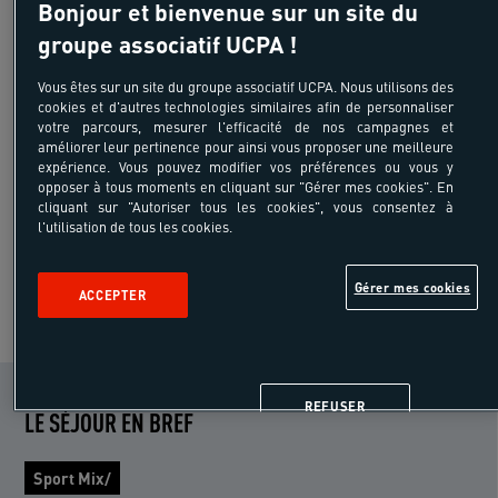
Bonjour et bienvenue sur un site du
groupe associatif UCPA !
Vous êtes sur un site du groupe associatif UCPA. Nous utilisons des
325 €
cookies et d'autres technologies similaires afin de personnaliser
à partir de
votre parcours, mesurer l'efficacité de nos campagnes et
/pers
améliorer leur pertinence pour ainsi vous proposer une meilleure
hors transport
expérience. Vous pouvez modifier vos préférences ou vous y
opposer à tous moments en cliquant sur "Gérer mes cookies". En
5 jours 4 nuits
cliquant sur "Autoriser tous les cookies", vous consentez à
l'utilisation de tous les cookies.
Gérer mes cookies
ACCEPTER
VOIR PLUS DE SEJOURS
REFUSER
LE SÉJOUR EN BREF
Sport Mix/