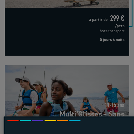
299 €
à partir de
/pers
hors transport
5 jours 4 nuits
Multi'Glisses - Sans hébergement
11-15 ans
Multi'Glisses - Sans
hébergement
France - Saint-Cyr-sur-Mer - Côte d'Azur