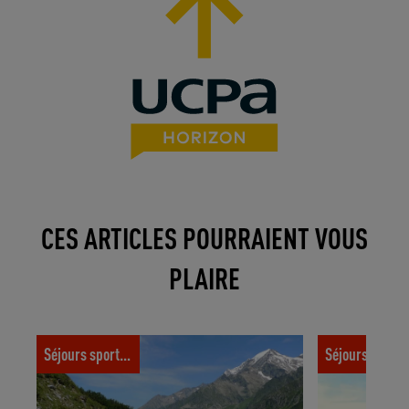
CES ARTICLES POURRAIENT VOUS
PLAIRE
Alpinisme, randonnée : les 7 sommets
Où partir au so
Séjours sportifs
Séjours spor
mythiques du monde accessibles aux
débutants