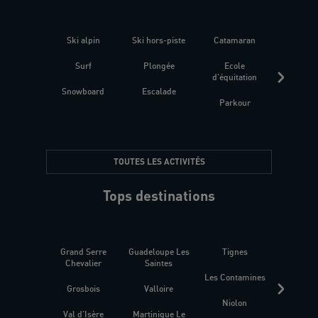
Ski alpin
Ski hors-piste
Catamaran
Kites
Surf
Plongée
Ecole
Raquet
d'équitation
Snowboard
Escalade
Fitness 
Parkour
être
TOUTES LES ACTIVITÉS
Tops destinations
Grand Serre
Guadeloupe Les
Tignes
Sén
Chevalier
Saintes
Les Contamines
Croat
Grosbois
Valloire
Niolon
Hyèr
Val d'Isère
Martinique Le
Presqu