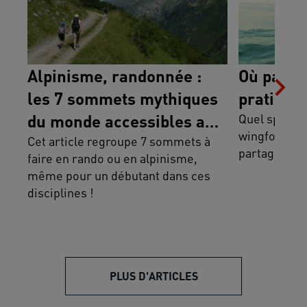
Alpinisme, randonnée :
Où partir
les 7 sommets mythiques
pratiquer
du monde accessibles aux
Quel spot ch
wingfoil en 
débutants
Cet article regroupe 7 sommets à
partage notr
faire en rando ou en alpinisme,
même pour un débutant dans ces
disciplines !
PLUS D'ARTICLES