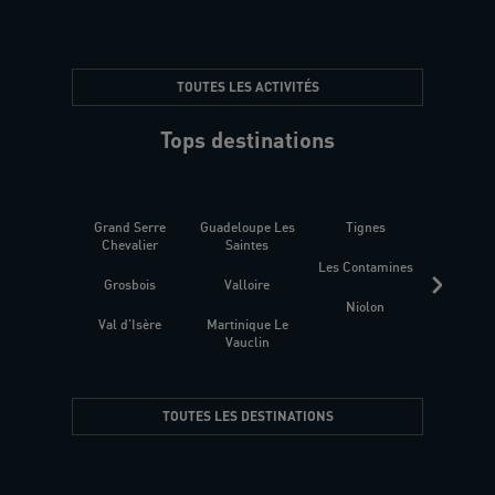
TOUTES LES ACTIVITÉS
Tops destinations
Grand Serre
Guadeloupe Les
Tignes
Sén
Chevalier
Saintes
Les Contamines
Croat
Grosbois
Valloire
Niolon
Hyèr
Val d'Isère
Martinique Le
Presqu
Vauclin
TOUTES LES DESTINATIONS