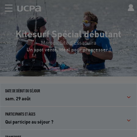
Kitesurf Spécial débutant
Maroc - Site d'Essaouira
Un spot venté, idéal pour progresser !
DATE DE DÉBUT DU SÉJOUR
sam. 29 août
PARTICIPANTS ET ÂGES
Qui participe au séjour ?