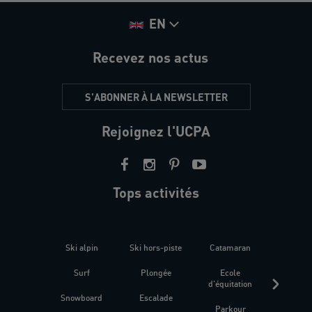
EN
Recevez nos actus
S'ABONNER À LA NEWSLETTER
Rejoignez l'UCPA
Tops activités
Ski alpin
Ski hors-piste
Catamaran
Kites
Surf
Plongée
Ecole
Raquet
d'équitation
Snowboard
Escalade
Fitness 
Parkour
être