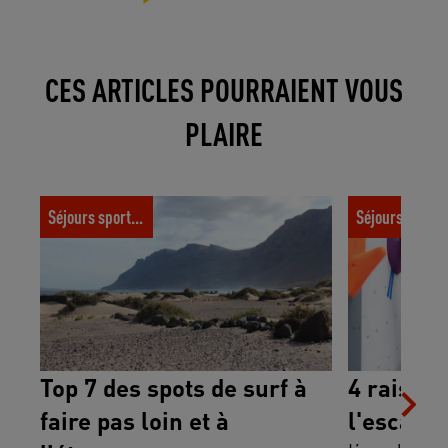
CES ARTICLES POURRAIENT VOUS
PLAIRE
Top 7 des spots de surf à faire pas loin et
4 raisons de s
Séjours sportifs
Séjours spor
à l’étranger
Top 7 des spots de surf à
4 raisons
faire pas loin et à
l'escalad