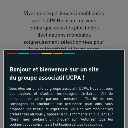
Vivez des expériences inoubliables
avec UCPA Horizon : on vous
embarque dans les plus belles
destinations mondiales
soigneusement sélectionnées pour
leur authenticité et leurs spots
d'exception !
Bonjour et bienvenue sur un site
du groupe associatif UCPA !
DÉCOUVRIR
Vous êtes sur un site du groupe associatif UCPA. Nous utilisons
des cookies et d'autres technologies similaires afin de
personnaliser votre parcours, mesurer l'efficacité de nos
Découverte pays
Âges
campagnes et améliorer leur pertinence pour ainsi vous
proposer une meilleure expérience. Vous pouvez modifier vos
préférences ou vous y opposer à tous moments en cliquant sur
18 - 55 ans
"Gérer mes cookies". En cliquant sur "Autoriser tous les
cookies", vous consentez à l'utilisation de tous les cookies.