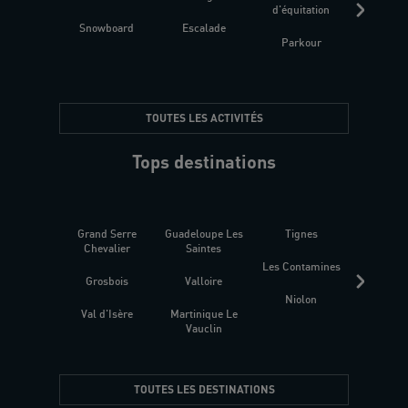
d'équitation
Snowboard
Escalade
Fitness 
Parkour
être
TOUTES LES ACTIVITÉS
Tops destinations
Grand Serre
Guadeloupe Les
Tignes
Sén
Chevalier
Saintes
Les Contamines
Croat
Grosbois
Valloire
Niolon
Hyèr
Val d'Isère
Martinique Le
Presqu
Vauclin
TOUTES LES DESTINATIONS