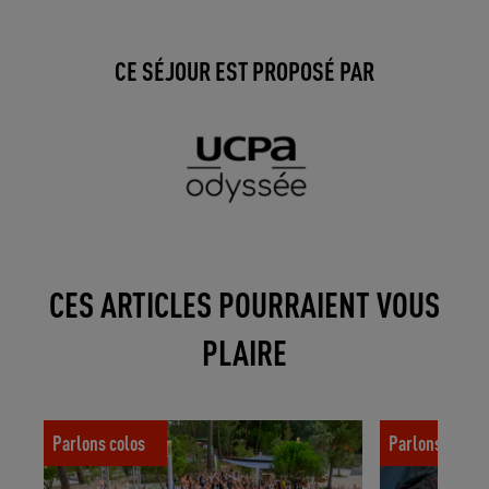
CE SÉJOUR EST PROPOSÉ PAR
CES ARTICLES POURRAIENT VOUS
PLAIRE
Comment sont formés et recrutés les
Comment se pa
Parlons colos
Parlons colos
directeurs de colos de votre enfant ?
?