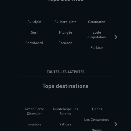
Ski alpin
Ski hors-piste
Catamaran
Kites
Surf
Plongée
Ecole
Raquet
d'équitation
Snowboard
Escalade
Fitness 
Parkour
être
TOUTES LES ACTIVITÉS
Tops destinations
Grand Serre
Guadeloupe Les
Tignes
Sén
Chevalier
Saintes
Les Contamines
Croat
Grosbois
Valloire
Niolon
Hyèr