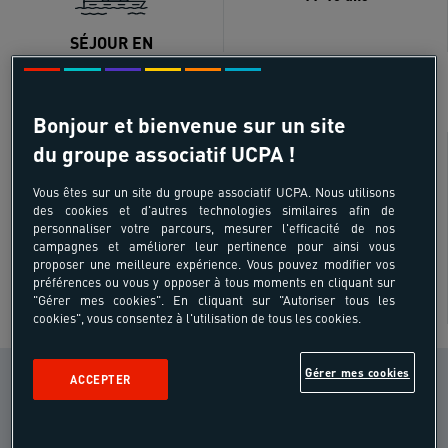
SÉJOUR EN
CROISIERES_VOILIER
Bonjour et bienvenue sur un site
Besoin de conseils ?
du groupe associatif UCPA !
Vous êtes sur un site du groupe associatif UCPA. Nous utilisons
des cookies et d'autres technologies similaires afin de
personnaliser votre parcours, mesurer l'efficacité de nos
campagnes et améliorer leur pertinence pour ainsi vous
proposer une meilleure expérience. Vous pouvez modifier vos
préférences ou vous y opposer à tous moments en cliquant sur
"Gérer mes cookies". En cliquant sur "Autoriser tous les
cookies", vous consentez à l'utilisation de tous les cookies.
Gérer mes cookies
CONDITION PHYSIQUE
ACCEPTER
Peu ou pas
i
sportif