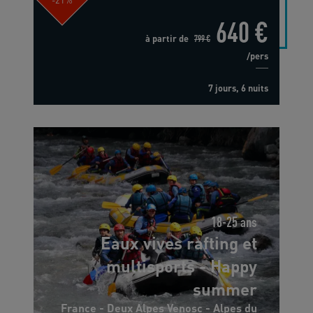
640 €
à partir de
799 €
/pers
7 jours, 6 nuits
18-25 ans
Eaux vives rafting et
multisports - Happy
summer
France - Deux Alpes Venosc - Alpes du