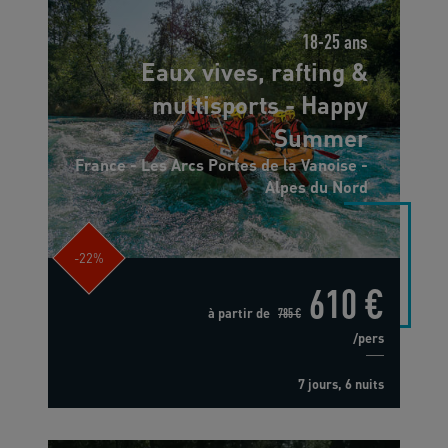
18-25 ans
Eaux vives, rafting &
multisports - Happy
Summer
France - Les Arcs Portes de la Vanoise -
Alpes du Nord
-22%
610 €
à partir de
785 €
/pers
7 jours, 6 nuits