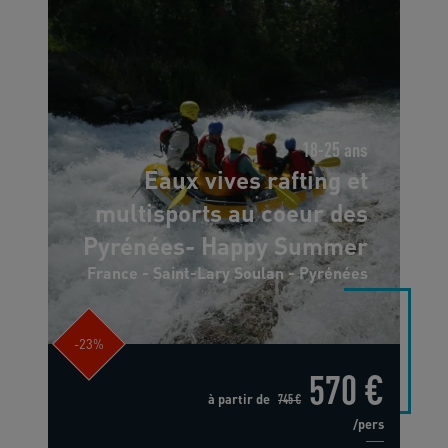
18-25 ans
Eaux vives rafting et
multisports au coeur des
Pyrénées- Happy Summer
France - Saint-Lary Soulan - Pyrénées
-23%
570 €
à partir de
745 €
/pers