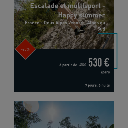
Escalade et multisport -
Happy summer
France - Deux Alpes Venosc - Alpes du
Sud
-23%
530 €
à partir de
685 €
/pers
7 jours, 6 nuits