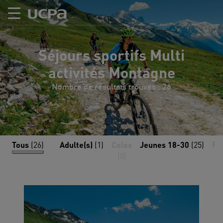
Séjours sportifs Multi
activités Montagne
Nombre de résultats trouvés : 26
Tous
(26)
Adulte(s)
(1)
Colos
Jeunes 18-30
(25)
Fa
(0)