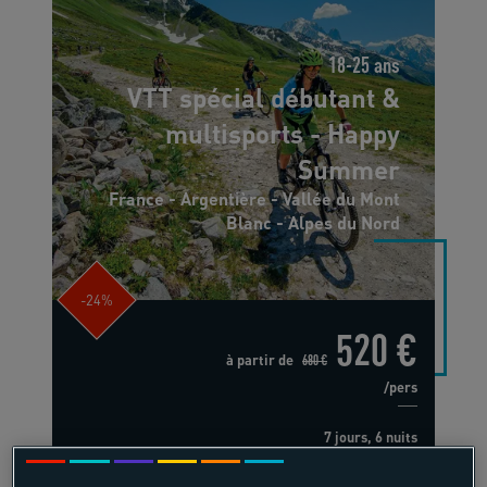
18-25 ans
VTT spécial débutant &
multisports - Happy
Summer
France - Argentière - Vallée du Mont
Blanc - Alpes du Nord
-24%
520 €
à partir de
680 €
/pers
7 jours, 6 nuits