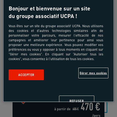
Bonjour et bienvenue sur un site
du groupe associatif UCPA !
Vous êtes sur un site du groupe associatif UCPA. Nous utilisons
des cookies et d'autres technologies similaires afin de
personnaliser votre parcours, mesurer l'efficacité de nos
campagnes et améliorer leur pertinence pour ainsi vous
proposer une meilleure expérience. Vous pouvez modifier vos
18-25 ans
préférences ou vous y opposer à tous moments en cliquant sur
Multisport Découverte -
"Gérer mes cookies". En cliquant sur "Autoriser tous les
cookies", vous consentez à l'utilisation de tous les cookies.
Happy Summer
France - Les Arcs Portes de la Vanoise -
Gérer mes cookies
ACCEPTER
Alpes du Nord
-22%
REFUSER
470 €
à partir de
605 €
/pers