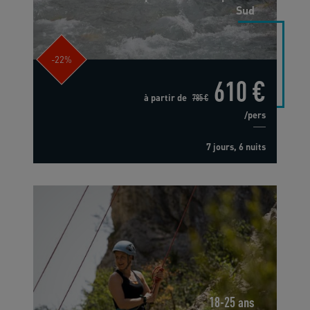
Sud
-22%
610 €
à partir de
785 €
/pers
7 jours, 6 nuits
18-25 ans