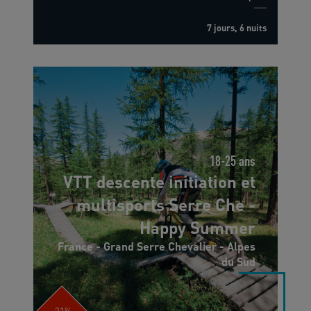
7 jours, 6 nuits
18-25 ans
VTT descente initiation et
multisports Serre Che -
Happy Summer
France - Grand Serre Chevalier - Alpes
du Sud
-21%