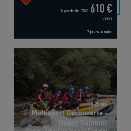
610 €
à partir de
795 €
/pers
7 jours, 6 nuits
18-25 ans
Multisport Découverte -
Happy Summer
France - Saint-Lary Soulan - Pyrénées