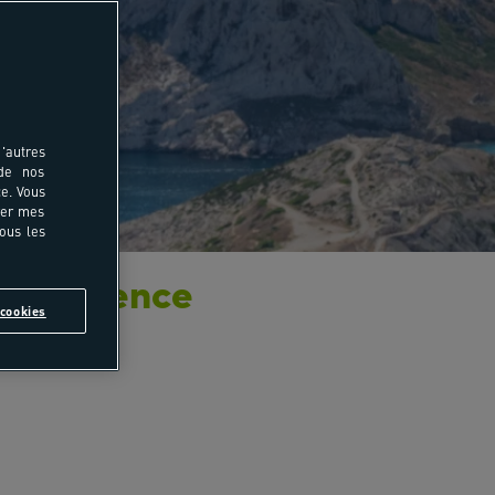
'autres
 de nos
e. Vous
rer mes
tous les
'expérience
cookies
ifs.
s exceptionnels.