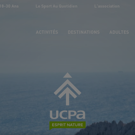
18-30 Ans
Le Sport Au Quotidien
L'association
ACTIVITÉS
DESTINATIONS
ADULTES