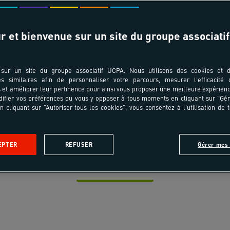
r et bienvenue sur un site du groupe associatif
sur un site du groupe associatif UCPA. Nous utilisons des cookies et d
es similaires afin de personnaliser votre parcours, mesurer l'efficacité
et améliorer leur pertinence pour ainsi vous proposer une meilleure expérienc
ifier vos préférences ou vous y opposer à tous moments en cliquant sur "Gé
n cliquant sur "Autoriser tous les cookies", vous consentez à l'utilisation de 
es sportifs Esprit Nature : l
EPTER
REFUSER
Gérer mes 
outdoor authentique
nge au cœur de la nature sauvage dans nos villages sport
urbain, vis une déconnexion totale au milieu de paysage