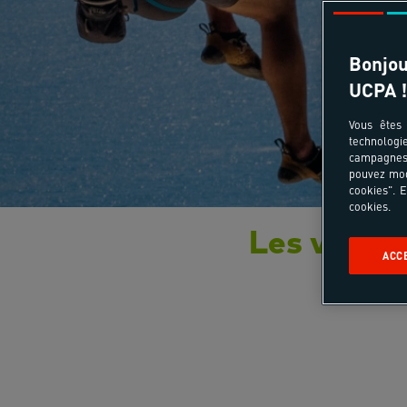
Bonjou
UCPA !
Vous êtes 
technologi
campagnes 
pouvez mod
cookies". E
cookies.
Les villag
ACC
Plo
Loin du stress 