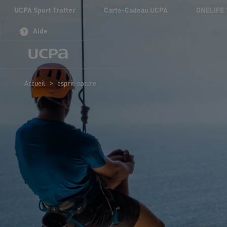
UCPA Sport Trotter
Carte-Cadeau UCPA
ONELIFE 
Aide
>
Accueil
esprit-nature