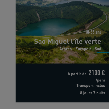
18-55 ans
Sao Miguel l'île verte
Açores - Europe du Sud
2100 €
à partir de
/pers
Transport Inclus
8 jours 7 nuits