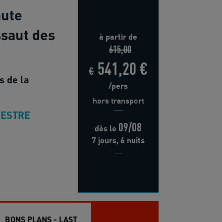
aute
ssaut des
à partir de
615,00
541,20 €
€
s de la
/pers
hors transport
ESTRE
09/08
dès
le
7 jours, 6 nuits
BONS PLANS - LAST