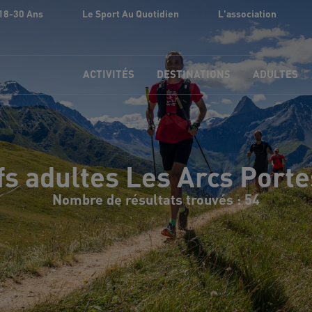
18-30 Ans
Le Sport Au Quotidien
L'association
ACTIVITÉS
DESTINATIONS
ADULTES
fs adultes Les Arcs Porte
Nombre de résultats trouvés : 54