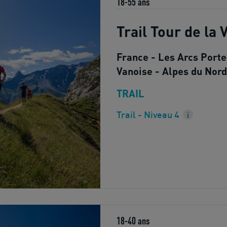
18-55 ans
Trail Tour de la 
France - Les Arcs Porte
Vanoise - Alpes du Nord
TRAIL
Trail - Niveau 4
i
18-40 ans