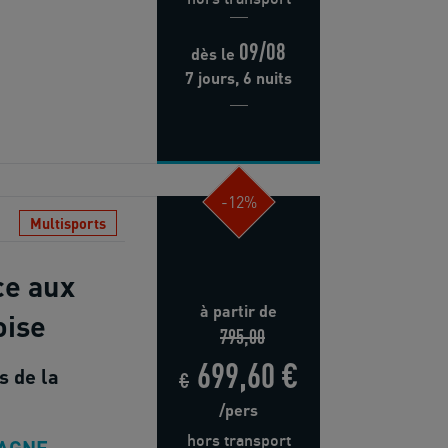
09/08
dès
le
7 jours, 6 nuits
-12%
Multisports
ce aux
à partir de
oise
795,00
699,60 €
s de la
€
/pers
hors transport