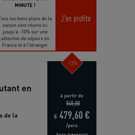
MINUTE !
J'en profite
Tous les bons plans de la
saison sont réunis ici
jusqu'à -10% sur une
sélection de séjours en
France et à l'étranger
-12%
butant en
à partir de
545,00
479,60 €
s de la
€
/pers
hors transport