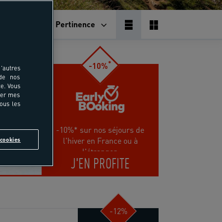
Pertinence
*
-10%
'autres
 de nos
e. Vous
rer mes
tous les
-10%* sur nos séjours de
l'hiver en France ou à
cookies
l'étranger.
J'EN PROFITE
-12%