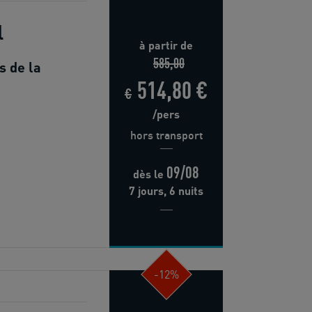
l
à partir de
585,00
s de la
514,80 €
€
/pers
hors transport
09/08
dès
le
7 jours, 6 nuits
-12%