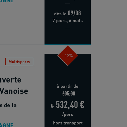
TAGNE
09/08
dès
le
7 jours, 6 nuits
-12%
Multisports
uverte
à partir de
 Vanoise
605,00
532,40 €
s de la
€
/pers
hors transport
TAGNE