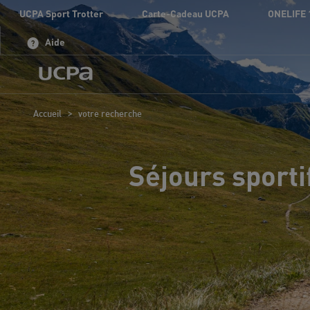
UCPA Sport Trotter
Carte-Cadeau UCPA
ONELIFE 
Aide
>
Accueil
votre recherche
Séjours sporti