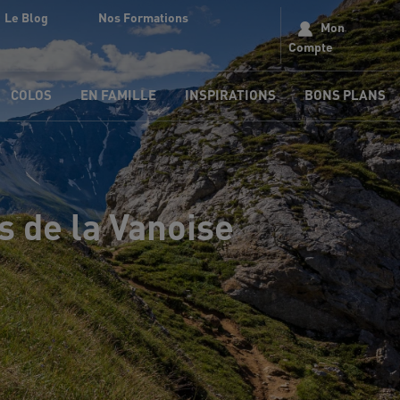
Le Blog
Nos Formations
Mon
Compte
COLOS
EN FAMILLE
INSPIRATIONS
BONS PLANS
s de la Vanoise