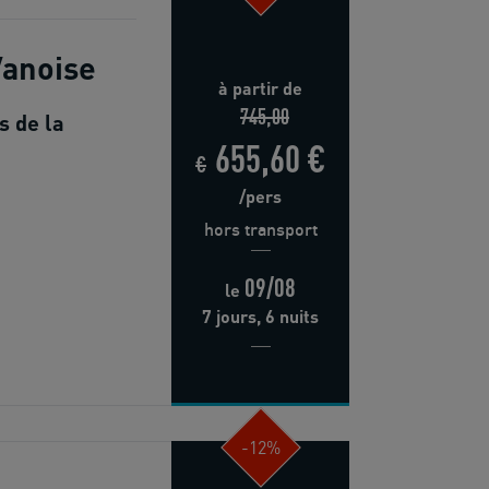
Vanoise
à partir de
745,00
s de la
655,60 €
€
/pers
hors transport
09/08
le
7 jours, 6 nuits
-12%