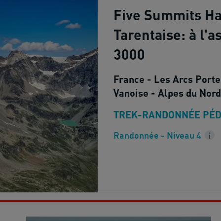
Five Summits H
Tarentaise: à l'a
3000
France - Les Arcs Porte
Vanoise - Alpes du Nord
TREK-RANDONNÉE PÉD
Randonnée - Niveau 4
i