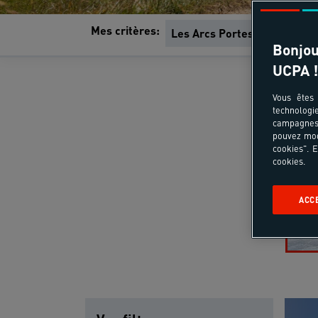
Mes critères:
Les Arcs Portes de la Vanoi
Bonjou
UCPA !
Vous êtes 
technologi
campagnes 
pouvez mod
cookies". E
cookies.
ACC