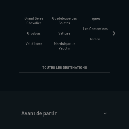
Grand Serre
Guadeloupe Les
Tignes
Sén
Chevalier
Saintes
Les Contamines
Croat
Grosbois
Valloire
Niolon
Hyèr
Val d'Isère
Martinique Le
Presqu
Vauclin
TOUTES LES DESTINATIONS
Avant de partir