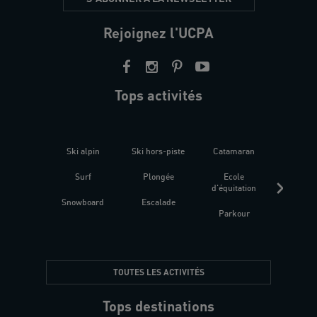
Rejoignez l'UCPA
Tops activités
Ski alpin
Ski hors-piste
Catamaran
Kites
Surf
Plongée
Ecole
Raquet
d'équitation
Snowboard
Escalade
Fitness 
Parkour
être
TOUTES LES ACTIVITÉS
Tops destinations