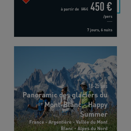
450 €
à partir de
595 €
/pers
7 jours, 6 nuits
18-25 ans
Panoramic des glaciers du
Mont-Blanc - Happy
Summer
France - Argentière - Vallée du Mont
Blanc - Alpes du Nord