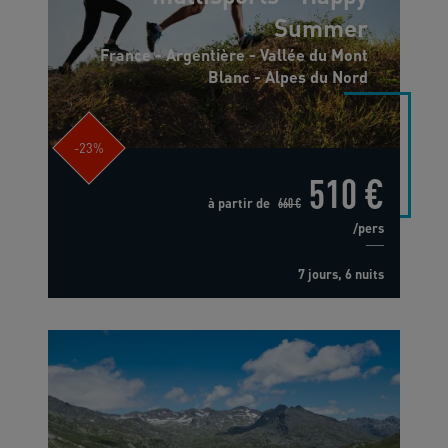
Summer
France - Argentière - Vallée du Mont
Blanc - Alpes du Nord
-23%
510 €
à partir de
660 €
/pers
7 jours, 6 nuits