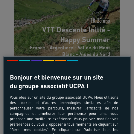
18-25 ans
VTT Descente Initié -
Happy Summer
France - Argentière - Vallée du Mont
Blanc - Alpes du Nord
-22%
Bonjour et bienvenue sur un site
650 €
du groupe associatif UCPA !
à partir de
835 €
Vous êtes sur un site du groupe associatif UCPA. Nous utilisons
/pers
des cookies et d'autres technologies similaires afin de
personnaliser votre parcours, mesurer l'efficacité de nos
7 jours, 6 nuits
campagnes et améliorer leur pertinence pour ainsi vous
proposer une meilleure expérience. Vous pouvez modifier vos
préférences ou vous y opposer à tous moments en cliquant sur
"Gérer mes cookies". En cliquant sur "Autoriser tous les