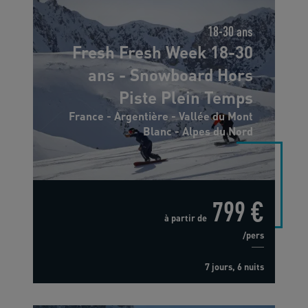
18-30 ans
Fresh Fresh Week 18-30
ans - Snowboard Hors
Piste Plein Temps
France - Argentière - Vallée du Mont
Blanc - Alpes du Nord
799 €
à partir de
/pers
7 jours, 6 nuits