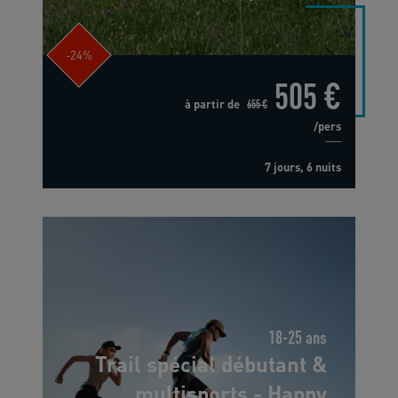
-24%
505 €
à partir de
655 €
/pers
7 jours, 6 nuits
18-25 ans
Trail spécial débutant &
multisports - Happy