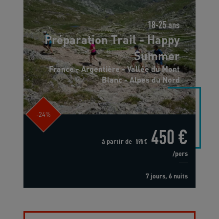
18-25 ans
Préparation Trail - Happy
Summer
France - Argentière - Vallée du Mont
Blanc - Alpes du Nord
-24%
450 €
à partir de
595 €
/pers
7 jours, 6 nuits