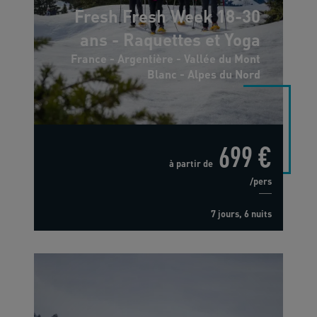
Fresh Fresh Week 18-30
ans - Raquettes et Yoga
France - Argentière - Vallée du Mont
Blanc - Alpes du Nord
699 €
à partir de
/pers
7 jours, 6 nuits