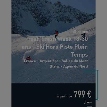
18-30 ans
Fresh Fresh Week 18-30
ans - Ski Hors Piste Plein
Temps
France - Argentière - Vallée du Mont
Blanc - Alpes du Nord
799 €
à partir de
/pers