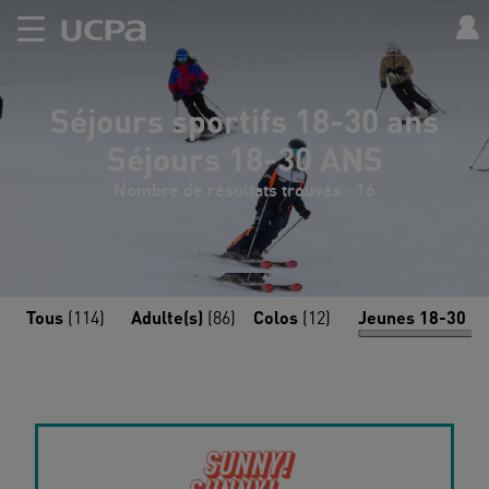
Séjours sportifs 18-30 ans
Séjours 18-30 ANS
Nombre de résultats trouvés : 16
Tous
(114)
Adulte(s)
(86)
Colos
(12)
Jeunes 18-30
(1