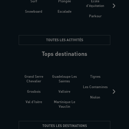
Surf
Plongée
Ecole
Raquet
d'équitation
Snowboard
Escalade
Fitness 
Parkour
être
TOUTES LES ACTIVITÉS
Tops destinations
Grand Serre
Guadeloupe Les
Tignes
Sén
Chevalier
Saintes
Les Contamines
Croat
Grosbois
Valloire
Niolon
Hyèr
Val d'Isère
Martinique Le
Presqu
Vauclin
TOUTES LES DESTINATIONS