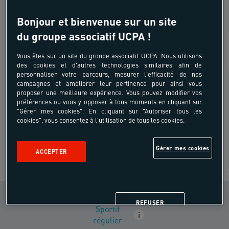
Bonjour et bienvenue sur un site
du groupe associatif UCPA !
SÉJOUR EN ITINÉRANCE
Vous êtes sur un site du groupe associatif UCPA. Nous utilisons
des cookies et d'autres technologies similaires afin de
personnaliser votre parcours, mesurer l'efficacité de nos
Besoin de conseils ?
campagnes et améliorer leur pertinence pour ainsi vous
proposer une meilleure expérience. Vous pouvez modifier vos
préférences ou vous y opposer à tous moments en cliquant sur
"Gérer mes cookies". En cliquant sur "Autoriser tous les
cookies", vous consentez à l'utilisation de tous les cookies.
Gérer mes cookies
ACCEPTER
CONDITION PHYSIQUE
REFUSER
Sportif
i
régulier