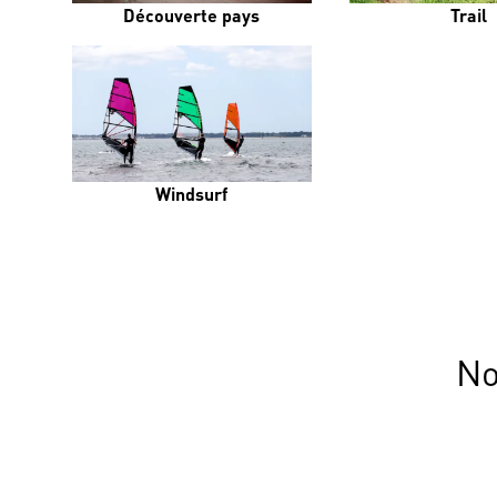
Découverte pays
Trail
Windsurf
No