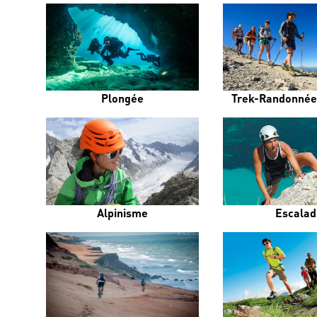
Plongée
Trek-Randonnée
Alpinisme
Escalad