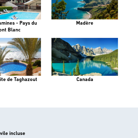
amines - Pays du
Madère
ont Blanc
ite de Taghazout
Canada
vile incluse