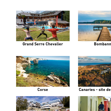
Grand Serre Chevalier
Bombann
Corse
Canaries - site d