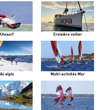
Kitesurf
Croisière voilier
Ski alpin
Multi-activités Mer