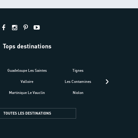
Tops destinations
estre
Guadeloupe Les Saintes
Tignes
Séné
Valloire
Les Contamines
Croatie
Martinique Le Vauclin
Niolon
Hyères Presqu
TOUTES LES DESTINATIONS