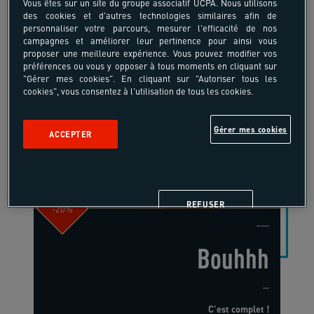
Vous êtes sur un site du groupe associatif UCPA. Nous utilisons
des cookies et d'autres technologies similaires afin de
personnaliser votre parcours, mesurer l'efficacité de nos
campagnes et améliorer leur pertinence pour ainsi vous
proposer une meilleure expérience. Vous pouvez modifier vos
préférences ou vous y opposer à tous moments en cliquant sur
"Gérer mes cookies". En cliquant sur "Autoriser tous les
cookies", vous consentez à l'utilisation de tous les cookies.
13-17 ans
Surf
Gérer mes cookies
ACCEPTER
France - Anglet - Domaine du Pignada -
Côte Atlantique
REFUSER
-20%
Bouhhh
...
C’est complet !