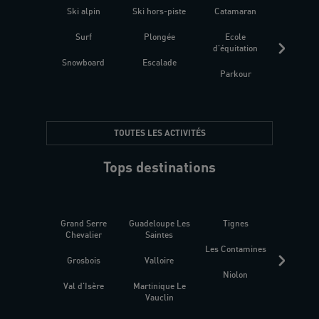
Ski alpin
Ski hors-piste
Catamaran
Kites
Surf
Plongée
Ecole
Raquet
d'équitation
Snowboard
Escalade
Fitness 
Parkour
être
TOUTES LES ACTIVITÉS
Tops destinations
Grand Serre
Guadeloupe Les
Tignes
Sén
Chevalier
Saintes
Les Contamines
Croat
Grosbois
Valloire
Niolon
Hyèr
Val d'Isère
Martinique Le
Presqu
Vauclin