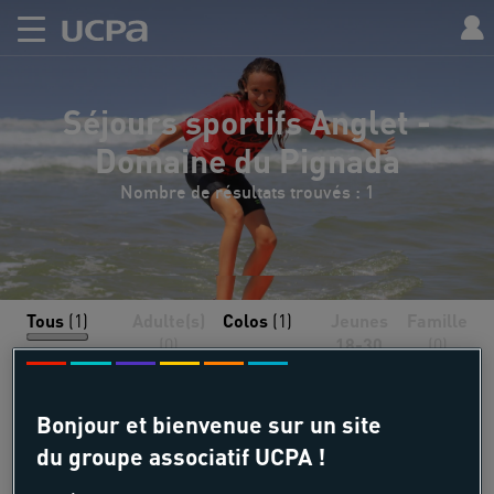
Séjours sportifs Anglet -
Domaine du Pignada
Nombre de résultats trouvés : 1
Tous
(1)
Adulte(s)
Colos
(1)
Jeunes
Famille
(0)
18-30
(0)
(0)
Bonjour et bienvenue sur un site
du groupe associatif UCPA !