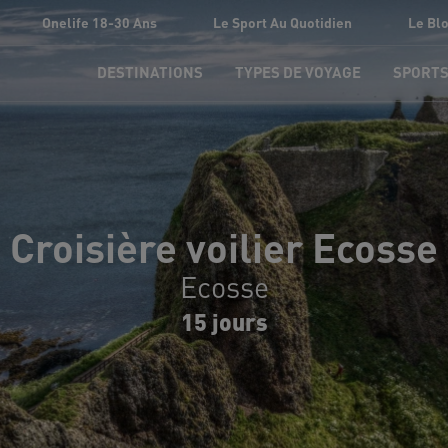
Onelife 18-30 Ans
Le Sport Au Quotidien
Le Bl
DESTINATIONS
TYPES DE VOYAGE
SPORT
Croisière voilier Ecosse
Ecosse
15 jours