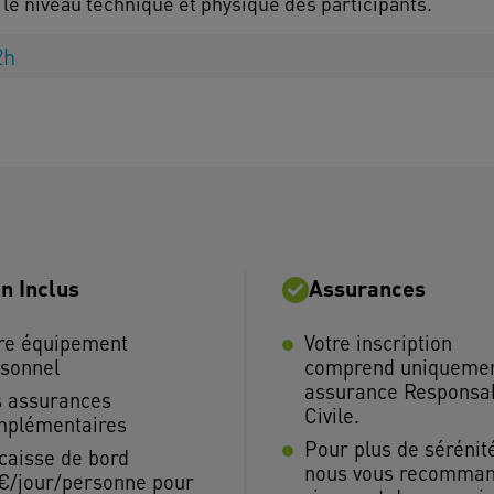
2h
n Inclus
Assurances
re équipement
Votre inscription
sonnel
comprend uniquemen
assurance Responsab
 assurances
Civile.
mplémentaires
Pour plus de sérénit
caisse de bord
nous vous recomma
€/jour/personne pour