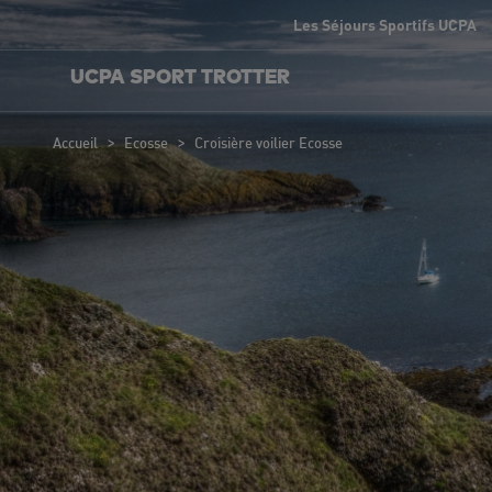
Les Séjours Sportifs UCPA
UCPA SPORT TROTTER
>
>
Accueil
Ecosse
Croisière voilier Ecosse