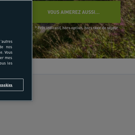
VOUS AIMEREZ AUSSI...
* Prix indicatif, hors option, hors taxe de séjour
'autres
 de nos
e. Vous
rer mes
tous les
vis
cookies