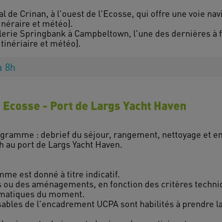
al de Crinan, à l'ouest de l'Ecosse, qui offre une voie nav
inéraire et météo).
stillerie Springbank à Campbeltown, l'une des dernières à
à 8h
n Ecosse - Port de Largs Yacht Haven
rogramme : debrief du séjour, rangement, nettoyage et en
9h au port de Largs Yacht Haven.
e est donné à titre indicatif.
ns ou des aménagements, en fonction des critères techni
limatiques du moment.
sables de l'encadrement UCPA sont habilités à prendre la