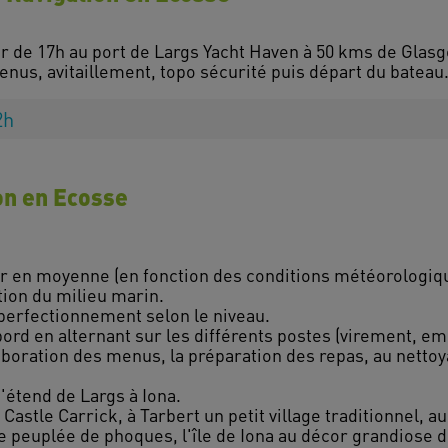
r de 17h au port de Largs Yacht Haven à 50 kms de Glasg
2h
ion en Ecosse
our en moyenne (en fonction des conditions météorologiq
ation du milieu marin.
 perfectionnement selon le niveau.
ord en alternant sur les différents postes (virement, em
élaboration des menus, la préparation des repas, au nett
'étend de Largs à Iona.
 Castle Carrick, à Tarbert un petit village traditionnel, a
e peuplée de phoques, l'île de Iona au décor grandiose de