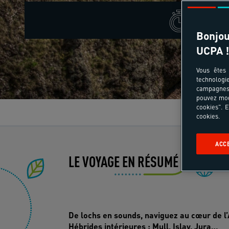
Ce sé
Bonjou
UCPA !
Vous êtes 
technologi
campagnes 
pouvez mod
cookies". E
Le
cookies.
ACC
LE VOYAGE EN RÉSUMÉ
Ev
De lochs en sounds, naviguez au cœur de l’
Hébrides intérieures : Mull, Islay, Jura…