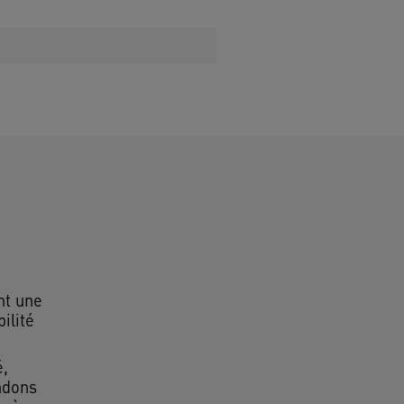
t une
ilité
é,
ndons