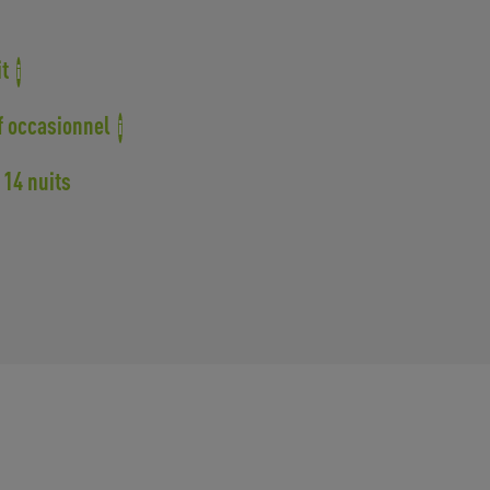
it
i
f occasionnel
i
 14 nuits