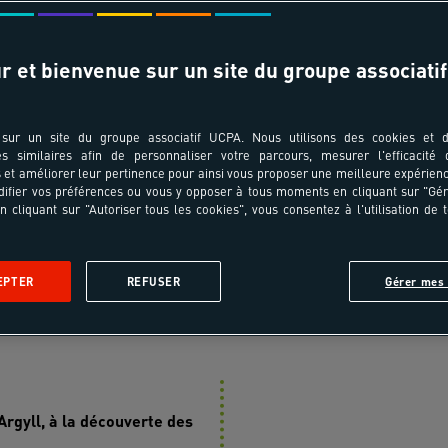
jour n'est pas disponible
r et bienvenue sur un site du groupe associatif
sur un site du groupe associatif UCPA. Nous utilisons des cookies et d
es similaires afin de personnaliser votre parcours, mesurer l'efficacité
et améliorer leur pertinence pour ainsi vous proposer une meilleure expérienc
ifier vos préférences ou vous y opposer à tous moments en cliquant sur "Gé
n cliquant sur "Autoriser tous les cookies", vous consentez à l'utilisation de 
 voyage
En images
Jour après jour
Infos pratiques
A
EPTER
REFUSER
Gérer mes 
asion nature
Argyll, à la découverte des