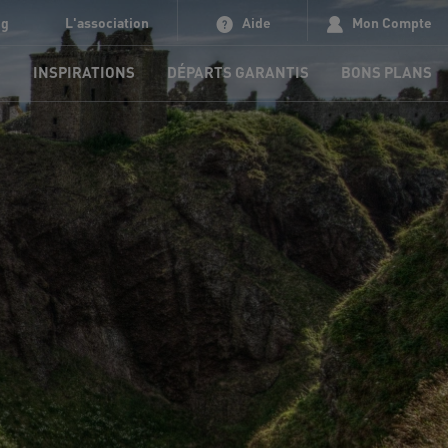
og
L'association
Aide
Mon Compte
S
INSPIRATIONS
DÉPARTS GARANTIS
BONS PLANS