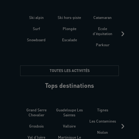
Ski alpin
Ski hors-piste
Catamaran
Kites
Surf
Plongée
Ecole
Raquet
d'équitation
Snowboard
Escalade
Fitness 
Parkour
être
TOUTES LES ACTIVITÉS
Tops destinations
Grand Serre
Guadeloupe Les
Tignes
Sén
Chevalier
Saintes
Les Contamines
Croat
Grosbois
Valloire
Niolon
Hyèr
Val d'Isère
Martinique Le
Presqu