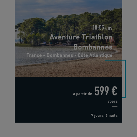
18-55 ans
Aventure Triathlon
Bombannes
France - Bombannes - Côte Atlantique
599 €
à partir de
/pers
7 jours, 6 nuits