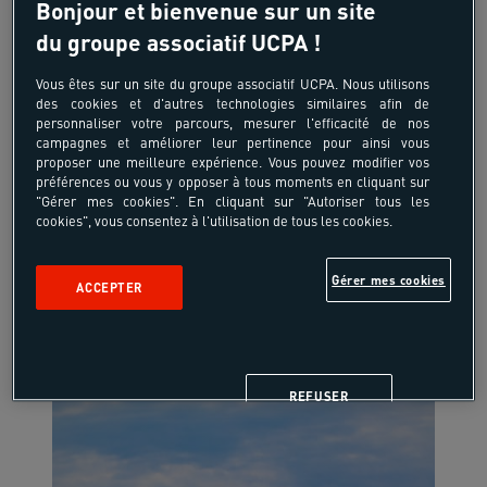
Bonjour et bienvenue sur un site
du groupe associatif UCPA !
*
-10%
Vous êtes sur un site du groupe associatif UCPA. Nous utilisons
des cookies et d'autres technologies similaires afin de
personnaliser votre parcours, mesurer l'efficacité de nos
campagnes et améliorer leur pertinence pour ainsi vous
proposer une meilleure expérience. Vous pouvez modifier vos
préférences ou vous y opposer à tous moments en cliquant sur
"Gérer mes cookies". En cliquant sur "Autoriser tous les
cookies", vous consentez à l'utilisation de tous les cookies.
-10%* sur nos séjours de l'hiver en France ou à
l'étranger.
Gérer mes cookies
ACCEPTER
J'EN PROFITE
REFUSER