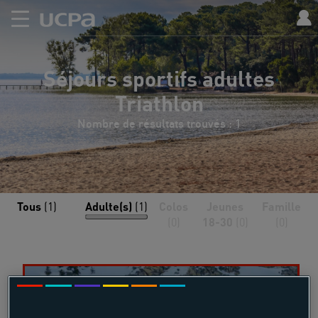
Séjours sportifs adultes
Triathlon
Nombre de résultats trouvés : 1
Tous
(1)
Adulte(s)
(1)
Colos
Jeunes
Famille
(0)
18-30
(0)
(0)