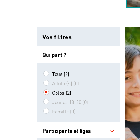
Vos filtres
Qui part ?
Tous (2)
Adulte(s) (0)
Colos (2)
Jeunes 18-30 (0)
Famille (0)
Participants et âges