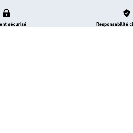
ent sécurisé
Responsabilité ci
Rejoignez l'UCPA
'ABONNER À LA NEWSLETTER
Catamaran
Kitesurf
Grand Serre Chevalier
Trek-Randonnée péd
Ecole d'équitation
Raquettes
Grosbois
Parapente
Parkour
Fitness bien-être
Val d'Isère
Plongée