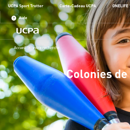
UCPA Sport Trotter
Carte-Cadeau UCPA
ONELIFE 
Aide
>
Accueil
votre recherche
Colonies de 