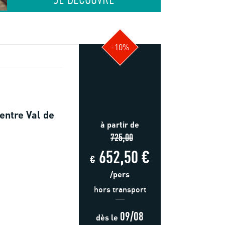
JE DÉCOUVRE
-10%
entre Val de
à partir de
725,00
652,50 €
€
/pers
hors transport
09/08
dès
le