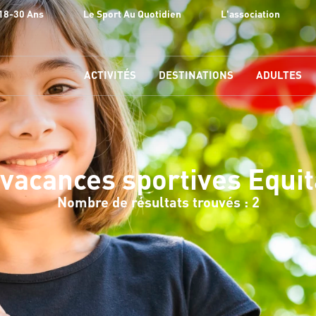
18-30 Ans
Le Sport Au Quotidien
L'association
ACTIVITÉS
DESTINATIONS
ADULTES
vacances sportives Equit
Nombre de résultats trouvés : 2